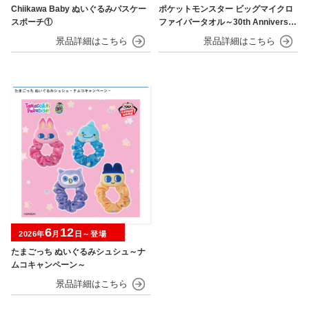
Chiikawa Baby ぬいぐるみパスケー
ポケットモンスター ビッグマイクロ
スポーチ①
ファイバータオル～30th Anniversar
y～
6
12
2026年
月
日～登場
たまごっち ぬいぐるみシュシュ～ナ
ムコキャンペーン～