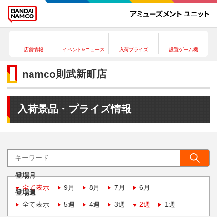
店舗情報
イベント&ニュース
入荷プライズ
設置ゲーム機
namco則武新町店
入荷景品・プライズ情報
登場月
全て表示
9月
8月
7月
6月
登場週
全て表示
5週
4週
3週
2週
1週