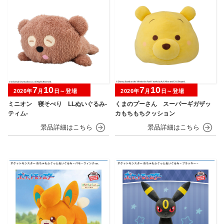
7
10
7
10
2026年
月
日～登場
2026年
月
日～登場
ミニオン 寝そべり LLぬいぐるみ‐
くまのプーさん スーパーギガザッ
ティム‐
カもちもちクッション