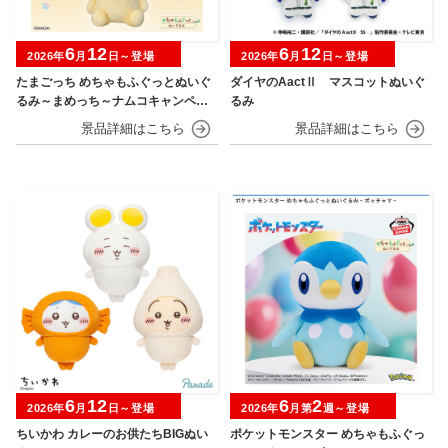
6
12
6
12
2026年
月
日～登場
2026年
月
日～登場
たまごっち めちゃもふぐっとぬいぐ
ダイヤのAactⅡ マスコットぬいぐ
るみ～まめっち～ナムコキャンペー
るみ
ン
6
12
6
2
2026年
月
日～登場
2026年
月第
週～登場
ちいかわ カレーのお供たちBIGぬい
ポケットモンスター めちゃもふぐっ