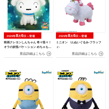
8
6
8
6
2026年
月
日～登場
2026年
月
日～登場
映画クレヨンしんちゃん 奇々怪々！
ミニオン LLぬいぐるみ‐フラッフ
オラの妖怪バケ～ション めちゃもふ
ィ‐
ぐっとぬいぐるみ～おすわりポーズ
のシロ～