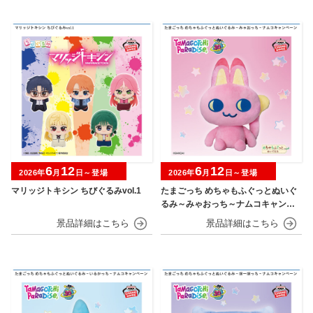
6
12
6
12
2026年
月
日～登場
2026年
月
日～登場
マリッジトキシン ちびぐるみvol.1
たまごっち めちゃもふぐっとぬいぐ
るみ～みゃおっち～ナムコキャンペ
ーン