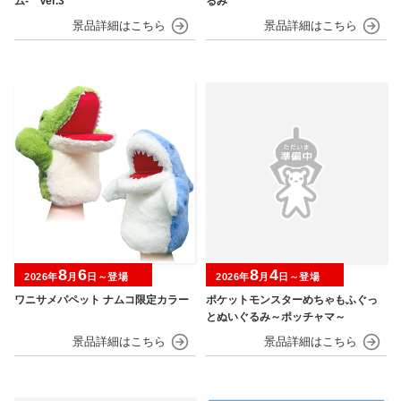
ム‐ Ver.3
るみ
8
6
8
4
2026年
月
日～登場
2026年
月
日～登場
ワニサメパペット ナムコ限定カラー
ポケットモンスターめちゃもふぐっ
とぬいぐるみ～ポッチャマ～