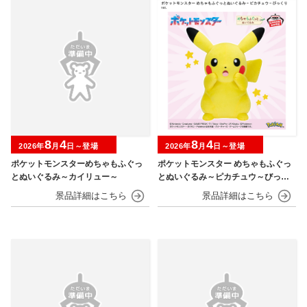
8
4
8
4
2026年
月
日～登場
2026年
月
日～登場
ポケットモンスターめちゃもふぐっ
ポケットモンスター めちゃもふぐっ
とぬいぐるみ～カイリュー～
とぬいぐるみ～ピカチュウ～びっく
りver.