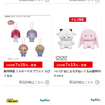
7
15
7
13
2026年
月
日～登場
2026年
月
日～登場
銀河特急 ミルキー☆サブウェイ ちび
べいびｰあにまるずぬいぐるみ超MEG
ぐるみ
A ver.2