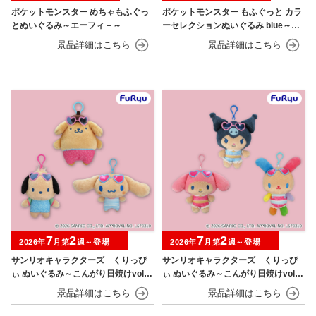
ポケットモンスター めちゃもふぐっ
ポケットモンスター もふぐっと カラ
とぬいぐるみ～エーフィ－～
ーセレクションぬいぐるみ blue～カ
イオーガ・ポッチャマ～
7
2
7
2
2026年
月第
週～登場
2026年
月第
週～登場
サンリオキャラクターズ くりっぴ
サンリオキャラクターズ くりっぴ
ぃ ぬいぐるみ～こんがり日焼けvol.1
ぃ ぬいぐるみ～こんがり日焼けvol.2
～
～