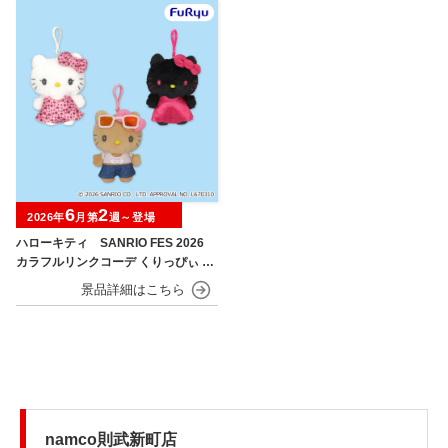
6
2
2026年
月第
週～登場
ハローキティ SANRIO FES 2026
カラフルリンクコーデ くりっぴぃ ぬ
いぐるみ
namco則武新町店