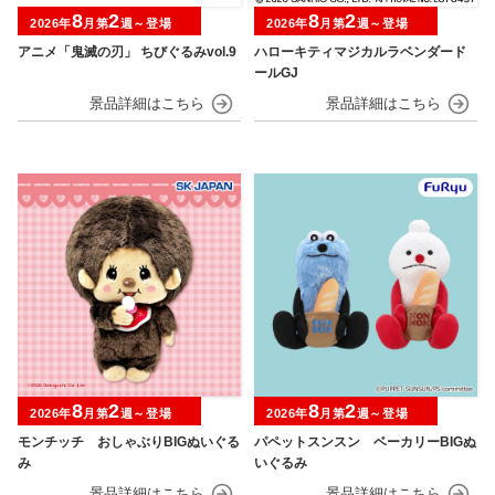
8
2
8
2
2026年
月第
週～登場
2026年
月第
週～登場
アニメ「鬼滅の刃」 ちびぐるみvol.9
ハローキティマジカルラベンダード
ールGJ
8
2
8
2
2026年
月第
週～登場
2026年
月第
週～登場
モンチッチ おしゃぶりBIGぬいぐる
パペットスンスン ベーカリーBIGぬ
み
いぐるみ