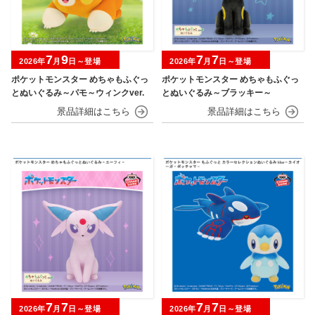
7
9
7
7
2026年
月
日～登場
2026年
月
日～登場
ポケットモンスター めちゃもふぐっ
ポケットモンスター めちゃもふぐっ
とぬいぐるみ～パモ～ウィンクver.
とぬいぐるみ～ブラッキー～
7
7
7
7
2026年
月
日～登場
2026年
月
日～登場