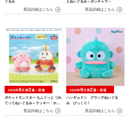
ぐるみ
とぬいぐるみ～ポッチャマ～
6
2
6
2
2026年
月第
週～登場
2026年
月第
週～登場
ポケットモンスター もふぐっと つれ
ハンギョドン グランデぬいぐる
てってぬいぐるみ～ラッキー・ホゲ
み びっくり！
ータ～