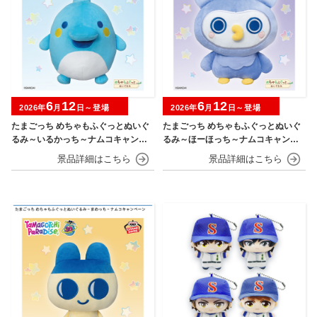
6
12
6
12
2026年
月
日～登場
2026年
月
日～登場
たまごっち めちゃもふぐっとぬいぐ
たまごっち めちゃもふぐっとぬいぐ
るみ～いるかっち～ナムコキャンペ
るみ～ほーほっち～ナムコキャンペ
ーン
ーン