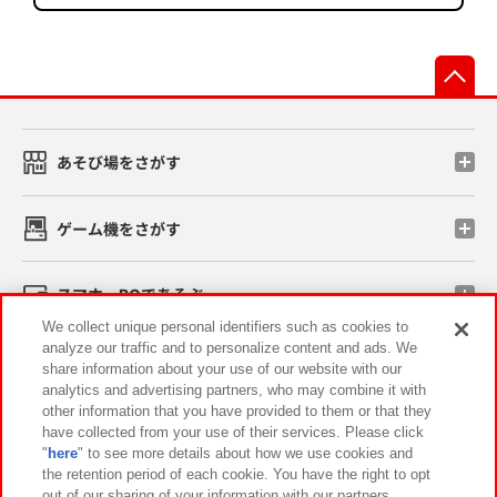
先
あそび場をさがす
ゲーム機をさがす
スマホ・PCであそぶ
We collect unique personal identifiers such as cookies to
analyze our traffic and to personalize content and ads. We
イベント・キャンペーン
share information about your use of our website with our
analytics and advertising partners, who may combine it with
other information that you have provided to them or that they
have collected from your use of their services. Please click
"
here
" to see more details about how we use cookies and
関連会社
サステナビリティ
サイトポリシー
the retention period of each cookie. You have the right to opt
out of our sharing of your information with our partners.