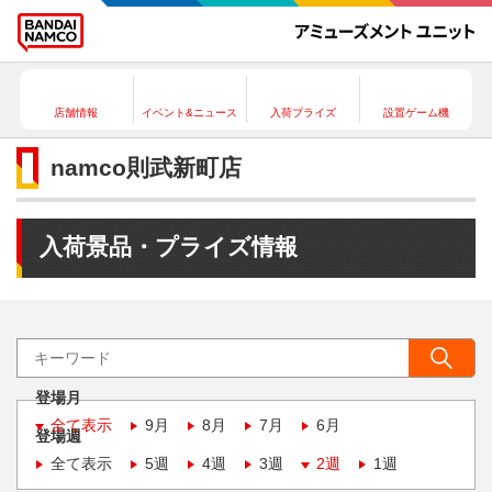
店舗情報
イベント&ニュース
入荷プライズ
設置ゲーム機
namco則武新町店
入荷景品・プライズ情報
登場月
全て表示
9月
8月
7月
6月
登場週
全て表示
5週
4週
3週
2週
1週