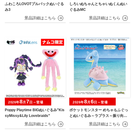
ふわころLOVOTプルバックぬいぐる
しろいぬちゃんとちゃいぬくんぬい
み3
ぐるみMC
8
7
8
6
2026年
月
日～登場
2026年
月
日～登場
Poppy Playtime BIGぬいぐるみ”Kis
ポケットモンスター めちゃもふぐっ
syMissy&Lily Lovebraids”
とぬいぐるみ～ラプラス～振り向きv
er.