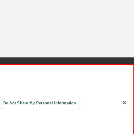
針と検証結果
お取引先さまとともに
お問い合わせ
Do Not Share My Personal Information
ASHIKI Co., Ltd. All Rights Reserved.