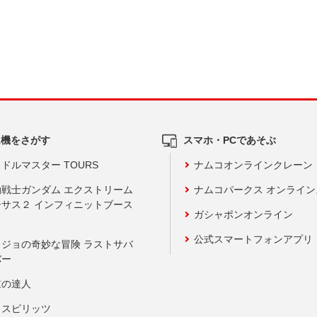
ム機をさがす
スマホ・PCであそぶ
ドルマスター TOURS
ナムコオンラインクレーン
動戦士ガンダム エクストリーム
ナムコパークス オンライ
ーサス２ インフィニットブース
ガシャポンオンライン
公式スマートフォンアプリ
ョジョの奇妙な冒険 ラストサバ
バー
鼓の達人
りスピリッツ