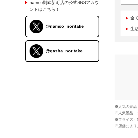
namco則武新町店の公式SNSアカウ
ントはこちら！
全
@namco_noritake
生
@gasha_noritake