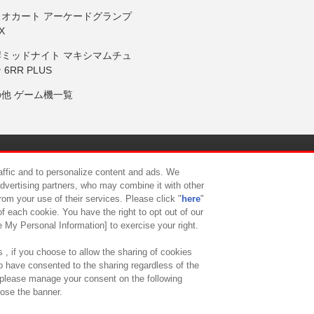
リオカート アーケードグランプ
X
岸ミッドナイト マキシマムチュ
 6RR PLUS
の他 ゲーム機一覧
サイトポリシー
プライバシーポリシー
ウェブアクセシビリティ方
raffic and to personalize content and ads. We
advertising partners, who may combine it with other
rom your use of their services. Please click "
here
"
供について
カスタマーハラスメント対応方針
よくあるご質問・
f each cookie. You have the right to opt out of our
e My Personal Information] to exercise your right.
 , if you choose to allow the sharing of cookies
to have consented to the sharing regardless of the
, please manage your consent on the following
lose the banner.
ndai Namco Amusement Lab Inc.
©Bandai Namco Experience Inc.
©HANAY