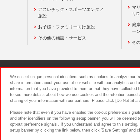
マ
アスレチック・スポーツエンタメ
リD
施設
湾
お子様・ファミリー向け施設
ーン
その他の施設・サービス
そ
関連会社
サステナビリティ
We collect unique personal identifiers such as cookies to analyze our t
share information about your use of our website with our analytics and 
information that you have provided to them or that they have collected f
食品のご提
to see more details about how we use cookies and the retention period o
sharing of your information with our partners. Please click [Do Not Shar
Please note that even if you have enabled the opt-out preference signals
and other identifiers on the following setup banner, you will be deemed 
opt-out preference signals . If you understand and agree to this setting
setup banner by clicking the link below, then click 'Save Settings' and c
©Bandai Namco Amusement Inc.
©Ba