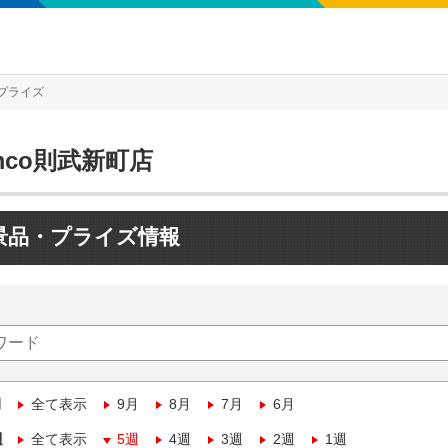
プライズ
mco則武新町店
景品・プライズ情報
月
全て表示
9月
8月
7月
6月
週
全て表示
5週
4週
3週
2週
1週