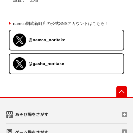
namco則武新町店の公式SNSアカウントはこちら！
@namco_noritake
@gasha_noritake
先
あそび場をさがす
ゲーム機をさがす