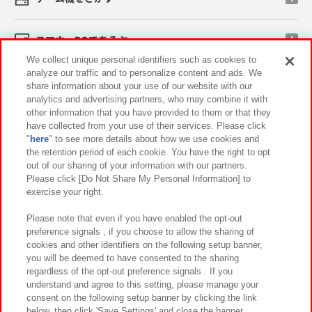
スマホ・PCであそぶ
We collect unique personal identifiers such as cookies to
analyze our traffic and to personalize content and ads. We
イベント・キャンペーン
share information about your use of our website with our
analytics and advertising partners, who may combine it with
other information that you have provided to them or that they
have collected from your use of their services. Please click
"
here
" to see more details about how we use cookies and
関連会社
サステナビリティ
サイトポリシー
the retention period of each cookie. You have the right to opt
out of our sharing of your information with our partners.
プライバシーポリシー
ウェブアクセシビリティ方針と検証結果
Please click [Do Not Share My Personal Information] to
exercise your right.
お取引先さまとともに
食品のご提供について
カスタマーハラスメント対応方針
よくあるご質問・お問い合わせ
Please note that even if you have enabled the opt-out
preference signals , if you choose to allow the sharing of
cookies and other identifiers on the following setup banner,
you will be deemed to have consented to the sharing
regardless of the opt-out preference signals . If you
understand and agree to this setting, please manage your
consent on the following setup banner by clicking the link
below, then click 'Save Settings' and close the banner.