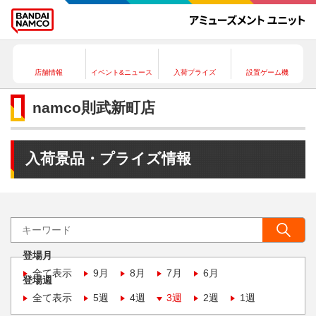
店舗情報
イベント&ニュース
入荷プライズ
設置ゲーム機
namco則武新町店
入荷景品・プライズ情報
登場月
全て表示
9月
8月
7月
6月
登場週
全て表示
5週
4週
3週
2週
1週