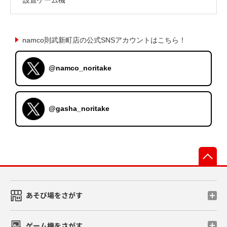
namco則武新町店の公式SNSアカウントはこちら！
@namco_noritake
@gasha_noritake
先
あそび場をさがす
ゲーム機をさがす