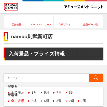
店舗情報
イベント&ニュース
入荷プライズ
設置ゲーム機
namco則武新町店
入荷景品・プライズ情報
登場月
全て表示
9月
8月
7月
6月
登場週
全て表示
5週
4週
3週
2週
1週