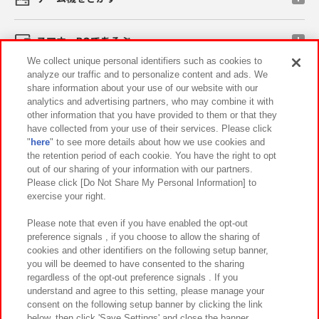
スマホ・PCであそぶ
We collect unique personal identifiers such as cookies to
analyze our traffic and to personalize content and ads. We
イベント・キャンペーン
share information about your use of our website with our
analytics and advertising partners, who may combine it with
other information that you have provided to them or that they
have collected from your use of their services. Please click
"
here
" to see more details about how we use cookies and
関連会社
サステナビリティ
サイトポリシー
the retention period of each cookie. You have the right to opt
out of our sharing of your information with our partners.
プライバシーポリシー
ウェブアクセシビリティ方針と検証結果
Please click [Do Not Share My Personal Information] to
exercise your right.
お取引先さまとともに
食品のご提供について
カスタマーハラスメント対応方針
よくあるご質問・お問い合わせ
Please note that even if you have enabled the opt-out
preference signals , if you choose to allow the sharing of
cookies and other identifiers on the following setup banner,
you will be deemed to have consented to the sharing
regardless of the opt-out preference signals . If you
understand and agree to this setting, please manage your
consent on the following setup banner by clicking the link
below, then click 'Save Settings' and close the banner.