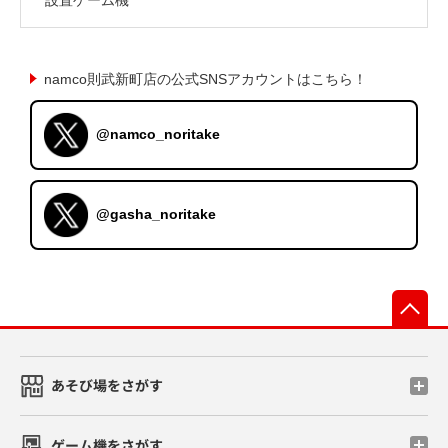
namco則武新町店の公式SNSアカウントはこちら！
@namco_noritake
@gasha_noritake
先
あそび場をさがす
ゲーム機をさがす