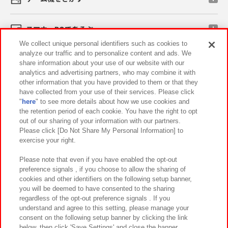
スマホ・PCであそぶ
We collect unique personal identifiers such as cookies to
analyze our traffic and to personalize content and ads. We
イベント・キャンペーン
share information about your use of our website with our
analytics and advertising partners, who may combine it with
other information that you have provided to them or that they
have collected from your use of their services. Please click
"
here
" to see more details about how we use cookies and
関連会社
サステナビリティ
サイトポリシー
the retention period of each cookie. You have the right to opt
out of our sharing of your information with our partners.
プライバシーポリシー
ウェブアクセシビリティ方針と検証結果
Please click [Do Not Share My Personal Information] to
exercise your right.
お取引先さまとともに
食品のご提供について
カスタマーハラスメント対応方針
よくあるご質問・お問い合わせ
Please note that even if you have enabled the opt-out
preference signals , if you choose to allow the sharing of
cookies and other identifiers on the following setup banner,
you will be deemed to have consented to the sharing
regardless of the opt-out preference signals . If you
understand and agree to this setting, please manage your
consent on the following setup banner by clicking the link
below, then click 'Save Settings' and close the banner.