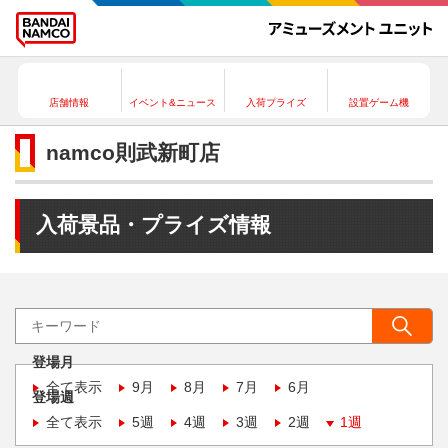
店舗情報
イベント&ニュース
入荷プライズ
設置ゲーム機
namco則武新町店
入荷景品・プライズ情報
登場月
全て表示
9月
8月
7月
6月
登場週
全て表示
5週
4週
3週
2週
1週