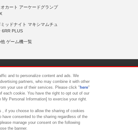
リオカート アーケードグランプ
X
岸ミッドナイト マキシマムチュ
 6RR PLUS
の他 ゲーム機一覧
サイトポリシー
プライバシーポリシー
ウェブアクセシビリティ方
raffic and to personalize content and ads. We
advertising partners, who may combine it with other
rom your use of their services. Please click "
here
"
供について
カスタマーハラスメント対応方針
よくあるご質問・
f each cookie. You have the right to opt out of our
e My Personal Information] to exercise your right.
 , if you choose to allow the sharing of cookies
to have consented to the sharing regardless of the
, please manage your consent on the following
lose the banner.
ndai Namco Amusement Lab Inc.
©Bandai Namco Experience Inc.
©HANAY