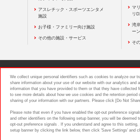
マ
アスレチック・スポーツエンタメ
リD
施設
湾
お子様・ファミリー向け施設
ーン
その他の施設・サービス
そ
関連会社
サステナビリティ
We collect unique personal identifiers such as cookies to analyze our t
share information about your use of our website with our analytics and 
information that you have provided to them or that they have collected f
食品のご提
to see more details about how we use cookies and the retention period o
sharing of your information with our partners. Please click [Do Not Shar
Please note that even if you have enabled the opt-out preference signals
and other identifiers on the following setup banner, you will be deemed 
opt-out preference signals . If you understand and agree to this setting
setup banner by clicking the link below, then click 'Save Settings' and c
©Bandai Namco Amusement Inc.
©Ba