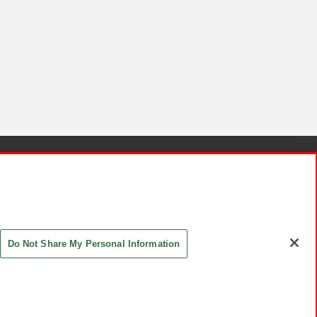
針と検証結果
お取引先さまとともに
お問い合わせ
Do Not Share My Personal Information
ASHIKI Co., Ltd. All Rights Reserved.