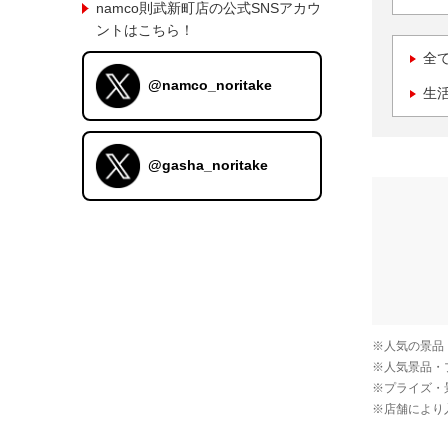
namco則武新町店の公式SNSアカウ
ントはこちら！
全
@namco_noritake
生
@gasha_noritake