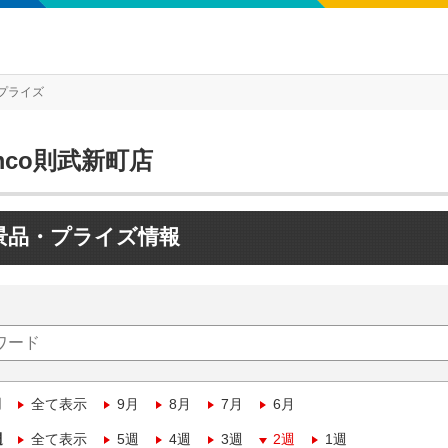
プライズ
mco則武新町店
景品・プライズ情報
月
全て表示
9月
8月
7月
6月
週
全て表示
5週
4週
3週
2週
1週