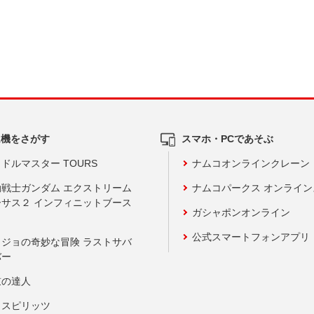
ム機をさがす
スマホ・PCであそぶ
ドルマスター TOURS
ナムコオンラインクレーン
動戦士ガンダム エクストリーム
ナムコパークス オンライ
ーサス２ インフィニットブース
ガシャポンオンライン
公式スマートフォンアプリ
ョジョの奇妙な冒険 ラストサバ
バー
鼓の達人
りスピリッツ