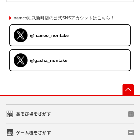
namco則武新町店の公式SNSアカウントはこちら！
@namco_noritake
@gasha_noritake
先
あそび場をさがす
ゲーム機をさがす