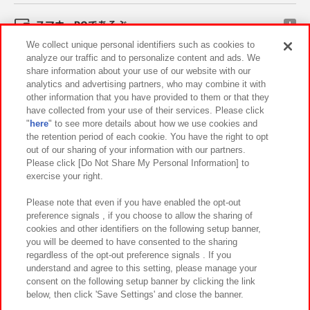
スマホ・PCであそぶ
We collect unique personal identifiers such as cookies to
analyze our traffic and to personalize content and ads. We
イベント・キャンペーン
share information about your use of our website with our
analytics and advertising partners, who may combine it with
other information that you have provided to them or that they
have collected from your use of their services. Please click
"
here
" to see more details about how we use cookies and
関連会社
サステナビリティ
サイトポリシー
the retention period of each cookie. You have the right to opt
out of our sharing of your information with our partners.
プライバシーポリシー
ウェブアクセシビリティ方針と検証結果
Please click [Do Not Share My Personal Information] to
exercise your right.
お取引先さまとともに
食品のご提供について
カスタマーハラスメント対応方針
よくあるご質問・お問い合わせ
Please note that even if you have enabled the opt-out
preference signals , if you choose to allow the sharing of
cookies and other identifiers on the following setup banner,
you will be deemed to have consented to the sharing
regardless of the opt-out preference signals . If you
understand and agree to this setting, please manage your
consent on the following setup banner by clicking the link
below, then click 'Save Settings' and close the banner.
©Bandai Namco Amusement Inc.