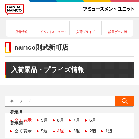
店舗情報
イベント&ニュース
入荷プライズ
設置ゲーム機
namco則武新町店
入荷景品・プライズ情報
登場月
全て表示
9月
8月
7月
6月
登場週
全て表示
5週
4週
3週
2週
1週