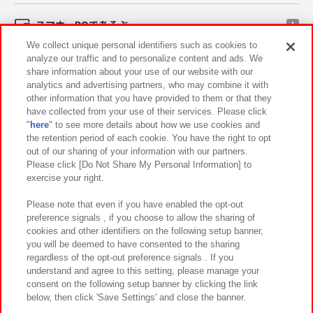
スマホ・PCであそぶ
We collect unique personal identifiers such as cookies to
analyze our traffic and to personalize content and ads. We
イベント・キャンペーン
share information about your use of our website with our
analytics and advertising partners, who may combine it with
other information that you have provided to them or that they
have collected from your use of their services. Please click
"
here
" to see more details about how we use cookies and
関連会社
サステナビリティ
サイトポリシー
the retention period of each cookie. You have the right to opt
out of our sharing of your information with our partners.
プライバシーポリシー
ウェブアクセシビリティ方針と検証結果
Please click [Do Not Share My Personal Information] to
exercise your right.
お取引先さまとともに
食品のご提供について
カスタマーハラスメント対応方針
よくあるご質問・お問い合わせ
Please note that even if you have enabled the opt-out
preference signals , if you choose to allow the sharing of
cookies and other identifiers on the following setup banner,
you will be deemed to have consented to the sharing
regardless of the opt-out preference signals . If you
understand and agree to this setting, please manage your
consent on the following setup banner by clicking the link
below, then click 'Save Settings' and close the banner.
©Bandai Namco Amusement Inc.