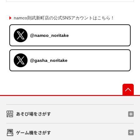
namco則武新町店の公式SNSアカウントはこちら！
@namco_noritake
@gasha_noritake
先
あそび場をさがす
ゲーム機をさがす