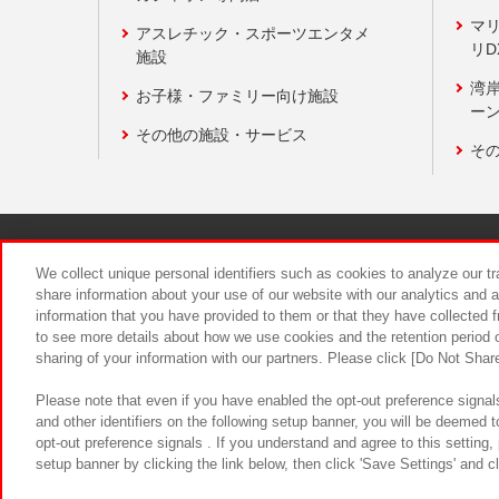
マ
アスレチック・スポーツエンタメ
リD
施設
湾
お子様・ファミリー向け施設
ーン
その他の施設・サービス
そ
関連会社
サステナビリティ
We collect unique personal identifiers such as cookies to analyze our t
share information about your use of our website with our analytics and 
information that you have provided to them or that they have collected f
食品のご提
to see more details about how we use cookies and the retention period o
sharing of your information with our partners. Please click [Do Not Shar
Please note that even if you have enabled the opt-out preference signals
and other identifiers on the following setup banner, you will be deemed 
opt-out preference signals . If you understand and agree to this setting
setup banner by clicking the link below, then click 'Save Settings' and c
©Bandai Namco Amusement Inc.
©Ba