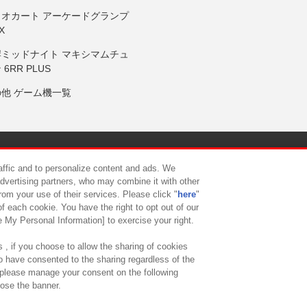
リオカート アーケードグランプ
X
岸ミッドナイト マキシマムチュ
 6RR PLUS
の他 ゲーム機一覧
サイトポリシー
プライバシーポリシー
ウェブアクセシビリティ方
raffic and to personalize content and ads. We
advertising partners, who may combine it with other
rom your use of their services. Please click "
here
"
供について
カスタマーハラスメント対応方針
よくあるご質問・
f each cookie. You have the right to opt out of our
e My Personal Information] to exercise your right.
 , if you choose to allow the sharing of cookies
to have consented to the sharing regardless of the
, please manage your consent on the following
lose the banner.
ndai Namco Amusement Lab Inc.
©Bandai Namco Experience Inc.
©HANAY