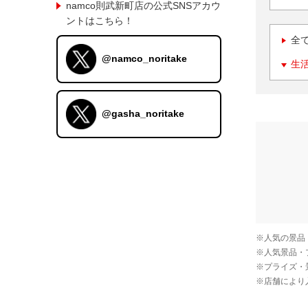
namco則武新町店の公式SNSアカウ
ントはこちら！
全
@namco_noritake
生
@gasha_noritake