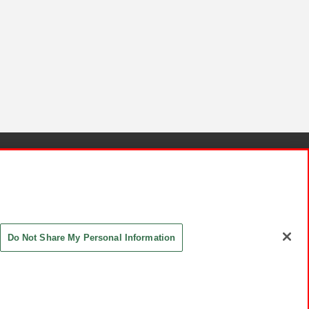
針と検証結果
お取引先さまとともに
お問い合わせ
Do Not Share My Personal Information
ASHIKI Co., Ltd. All Rights Reserved.