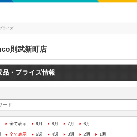
プライズ
mco則武新町店
景品・プライズ情報
月
全て表示
9月
8月
7月
6月
週
全て表示
5週
4週
3週
2週
1週