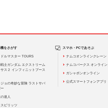
ム機をさがす
スマホ・PCであそぶ
ドルマスター TOURS
ナムコオンラインクレーン
動戦士ガンダム エクストリーム
ナムコパークス オンライ
ーサス２ インフィニットブース
ガシャポンオンライン
公式スマートフォンアプリ
ョジョの奇妙な冒険 ラストサバ
バー
鼓の達人
りスピリッツ