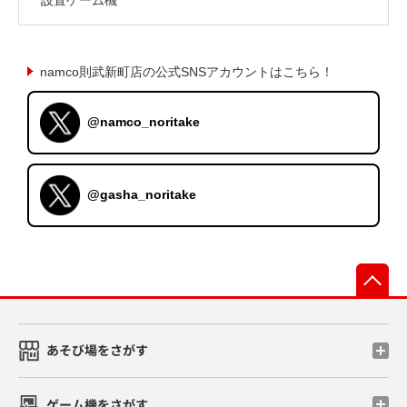
namco則武新町店の公式SNSアカウントはこちら！
@namco_noritake
@gasha_noritake
先
あそび場をさがす
ゲーム機をさがす