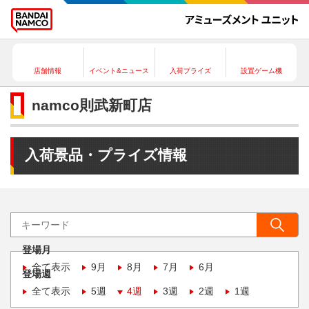
店舗情報
イベント&ニュース
入荷プライズ
設置ゲーム機
namco則武新町店
入荷景品・プライズ情報
登場月
全て表示
9月
8月
7月
6月
登場週
全て表示
5週
4週
3週
2週
1週