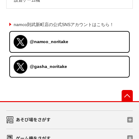
namco則武新町店の公式SNSアカウントはこちら！
@namco_noritake
@gasha_noritake
先
あそび場をさがす
ゲーム機をさがす