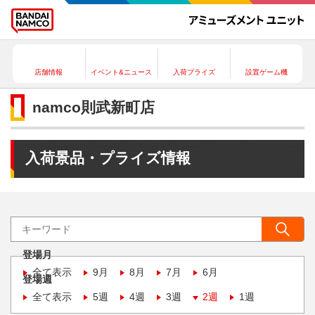
店舗情報
イベント&ニュース
入荷プライズ
設置ゲーム機
namco則武新町店
入荷景品・プライズ情報
登場月
全て表示
9月
8月
7月
6月
登場週
全て表示
5週
4週
3週
2週
1週