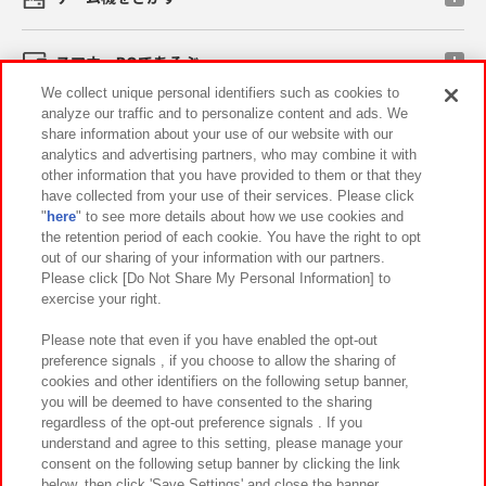
スマホ・PCであそぶ
We collect unique personal identifiers such as cookies to
analyze our traffic and to personalize content and ads. We
イベント・キャンペーン
share information about your use of our website with our
analytics and advertising partners, who may combine it with
other information that you have provided to them or that they
have collected from your use of their services. Please click
"
here
" to see more details about how we use cookies and
関連会社
サステナビリティ
サイトポリシー
the retention period of each cookie. You have the right to opt
out of our sharing of your information with our partners.
プライバシーポリシー
ウェブアクセシビリティ方針と検証結果
Please click [Do Not Share My Personal Information] to
exercise your right.
お取引先さまとともに
食品のご提供について
カスタマーハラスメント対応方針
よくあるご質問・お問い合わせ
Please note that even if you have enabled the opt-out
preference signals , if you choose to allow the sharing of
cookies and other identifiers on the following setup banner,
you will be deemed to have consented to the sharing
regardless of the opt-out preference signals . If you
understand and agree to this setting, please manage your
consent on the following setup banner by clicking the link
below, then click 'Save Settings' and close the banner.