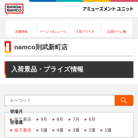
店舗情報
イベント&ニュース
入荷プライズ
設置ゲーム機
namco則武新町店
入荷景品・プライズ情報
登場月
全て表示
9月
8月
7月
6月
登場週
全て表示
5週
4週
3週
2週
1週