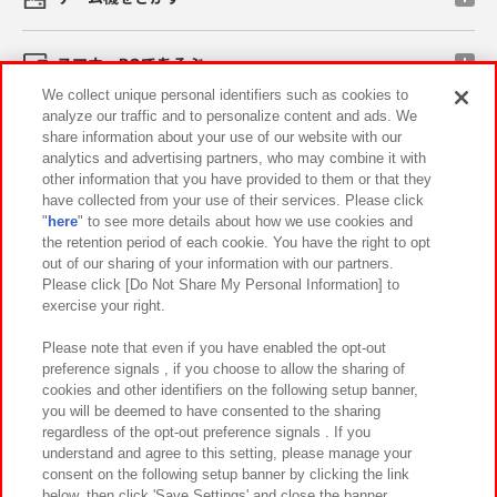
スマホ・PCであそぶ
We collect unique personal identifiers such as cookies to
analyze our traffic and to personalize content and ads. We
イベント・キャンペーン
share information about your use of our website with our
analytics and advertising partners, who may combine it with
other information that you have provided to them or that they
have collected from your use of their services. Please click
"
here
" to see more details about how we use cookies and
関連会社
サステナビリティ
サイトポリシー
the retention period of each cookie. You have the right to opt
out of our sharing of your information with our partners.
プライバシーポリシー
ウェブアクセシビリティ方針と検証結果
Please click [Do Not Share My Personal Information] to
exercise your right.
お取引先さまとともに
食品のご提供について
カスタマーハラスメント対応方針
よくあるご質問・お問い合わせ
Please note that even if you have enabled the opt-out
preference signals , if you choose to allow the sharing of
cookies and other identifiers on the following setup banner,
you will be deemed to have consented to the sharing
regardless of the opt-out preference signals . If you
understand and agree to this setting, please manage your
consent on the following setup banner by clicking the link
below, then click 'Save Settings' and close the banner.