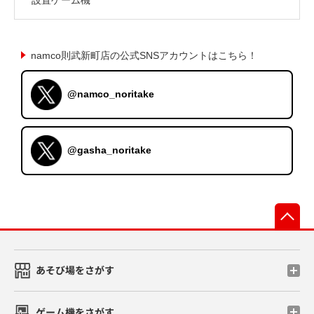
namco則武新町店の公式SNSアカウントはこちら！
@namco_noritake
@gasha_noritake
先
あそび場をさがす
ゲーム機をさがす