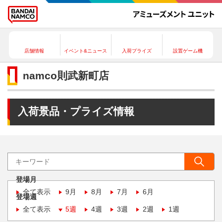
店舗情報
イベント&ニュース
入荷プライズ
設置ゲーム機
namco則武新町店
入荷景品・プライズ情報
登場月
全て表示
9月
8月
7月
6月
登場週
全て表示
5週
4週
3週
2週
1週