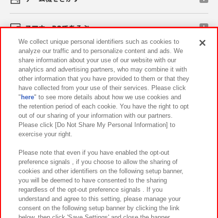
スマホ・PCであそぶ
We collect unique personal identifiers such as cookies to
analyze our traffic and to personalize content and ads. We
イベント・キャンペーン
share information about your use of our website with our
analytics and advertising partners, who may combine it with
other information that you have provided to them or that they
have collected from your use of their services. Please click
"
here
" to see more details about how we use cookies and
関連会社
サステナビリティ
サイトポリシー
the retention period of each cookie. You have the right to opt
out of our sharing of your information with our partners.
プライバシーポリシー
ウェブアクセシビリティ方針と検証結果
Please click [Do Not Share My Personal Information] to
exercise your right.
お取引先さまとともに
食品のご提供について
カスタマーハラスメント対応方針
よくあるご質問・お問い合わせ
Please note that even if you have enabled the opt-out
preference signals , if you choose to allow the sharing of
cookies and other identifiers on the following setup banner,
you will be deemed to have consented to the sharing
regardless of the opt-out preference signals . If you
understand and agree to this setting, please manage your
consent on the following setup banner by clicking the link
below, then click 'Save Settings' and close the banner.