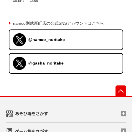
namco則武新町店の公式SNSアカウントはこちら！
@namco_noritake
@gasha_noritake
先
あそび場をさがす
ゲーム機をさがす