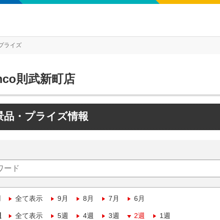
プライズ
mco則武新町店
景品・プライズ情報
月
全て表示
9月
8月
7月
6月
週
全て表示
5週
4週
3週
2週
1週