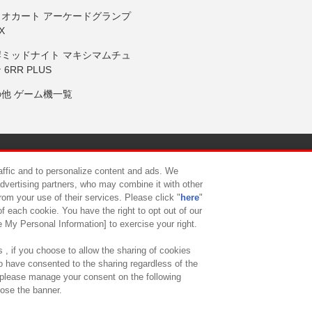
リオカート アーケードグランプ
X
岸ミッドナイト マキシマムチュ
 6RR PLUS
の他 ゲーム機一覧
サイトポリシー
プライバシーポリシー
ウェブアクセシビリティ方
raffic and to personalize content and ads. We
advertising partners, who may combine it with other
rom your use of their services. Please click "
here
"
供について
カスタマーハラスメント対応方針
よくあるご質問・
f each cookie. You have the right to opt out of our
e My Personal Information] to exercise your right.
 , if you choose to allow the sharing of cookies
to have consented to the sharing regardless of the
, please manage your consent on the following
lose the banner.
ndai Namco Amusement Lab Inc.
©Bandai Namco Experience Inc.
©HANAY