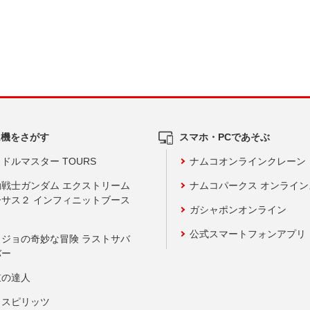
ム機をさがす
スマホ・PCであそぶ
ドルマスター TOURS
ナムコオンラインクレーン
動戦士ガンダム エクストリーム
ナムコパークス オンライ
ーサス２ インフィニットブース
ガシャポンオンライン
公式スマートフォンアプリ
ョジョの奇妙な冒険 ラストサバ
バー
鼓の達人
りスピリッツ