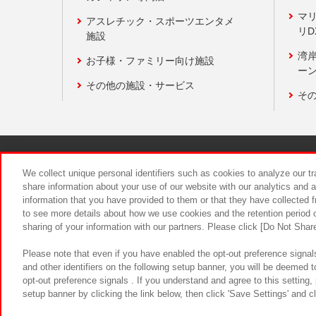
マ
アスレチック・スポーツエンタメ
リD
施設
湾
お子様・ファミリー向け施設
ーン
その他の施設・サービス
そ
関連会社
サステナビリティ
We collect unique personal identifiers such as cookies to analyze our t
share information about your use of our website with our analytics and 
information that you have provided to them or that they have collected f
食品のご提
to see more details about how we use cookies and the retention period o
sharing of your information with our partners. Please click [Do Not Shar
Please note that even if you have enabled the opt-out preference signals
and other identifiers on the following setup banner, you will be deemed 
opt-out preference signals . If you understand and agree to this setting
setup banner by clicking the link below, then click 'Save Settings' and c
©Bandai Namco Amusement Inc.
©Ba