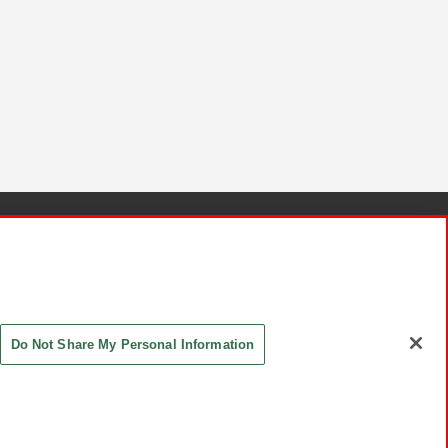
針と検証結果
お取引先さまとともに
お問い合わせ
Do Not Share My Personal Information
ASHIKI Co., Ltd. All Rights Reserved.