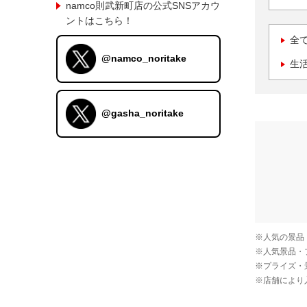
namco則武新町店の公式SNSアカウ
ントはこちら！
全
@namco_noritake
生
@gasha_noritake