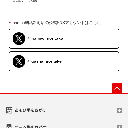
namco則武新町店の公式SNSアカウントはこちら！
@namco_noritake
@gasha_noritake
先
あそび場をさがす
ゲーム機をさがす