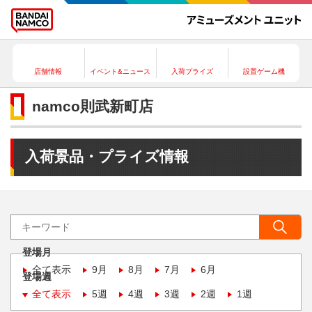
店舗情報
イベント&ニュース
入荷プライズ
設置ゲーム機
namco則武新町店
入荷景品・プライズ情報
登場月
全て表示
9月
8月
7月
6月
登場週
全て表示
5週
4週
3週
2週
1週