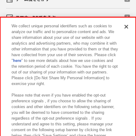
スマホ・PCであそぶ
We collect unique personal identifiers such as cookies to
analyze our traffic and to personalize content and ads. We
イベント・キャンペーン
share information about your use of our website with our
analytics and advertising partners, who may combine it with
other information that you have provided to them or that they
have collected from your use of their services. Please click
"
here
" to see more details about how we use cookies and
関連会社
サステナビリティ
サイトポリシー
the retention period of each cookie. You have the right to opt
out of our sharing of your information with our partners.
プライバシーポリシー
ウェブアクセシビリティ方針と検証結果
Please click [Do Not Share My Personal Information] to
exercise your right.
お取引先さまとともに
食品のご提供について
カスタマーハラスメント対応方針
よくあるご質問・お問い合わせ
Please note that even if you have enabled the opt-out
preference signals , if you choose to allow the sharing of
cookies and other identifiers on the following setup banner,
you will be deemed to have consented to the sharing
regardless of the opt-out preference signals . If you
understand and agree to this setting, please manage your
consent on the following setup banner by clicking the link
below, then click 'Save Settings' and close the banner.