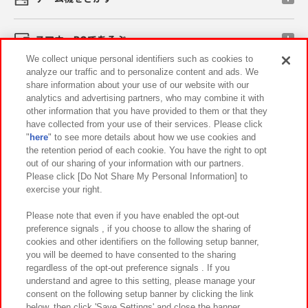
スマホ・PCであそぶ
We collect unique personal identifiers such as cookies to
analyze our traffic and to personalize content and ads. We
イベント・キャンペーン
share information about your use of our website with our
analytics and advertising partners, who may combine it with
other information that you have provided to them or that they
have collected from your use of their services. Please click
"
here
" to see more details about how we use cookies and
関連会社
サステナビリティ
サイトポリシー
the retention period of each cookie. You have the right to opt
out of our sharing of your information with our partners.
プライバシーポリシー
ウェブアクセシビリティ方針と検証結果
Please click [Do Not Share My Personal Information] to
exercise your right.
お取引先さまとともに
食品のご提供について
カスタマーハラスメント対応方針
よくあるご質問・お問い合わせ
Please note that even if you have enabled the opt-out
preference signals , if you choose to allow the sharing of
cookies and other identifiers on the following setup banner,
you will be deemed to have consented to the sharing
regardless of the opt-out preference signals . If you
understand and agree to this setting, please manage your
consent on the following setup banner by clicking the link
below, then click 'Save Settings' and close the banner.