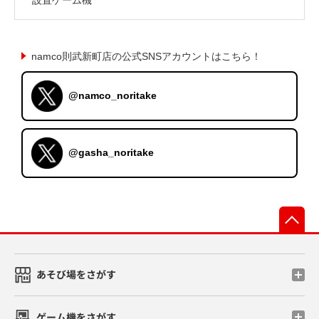
namco則武新町店の公式SNSアカウントはこちら！
@namco_noritake
@gasha_noritake
先
あそび場をさがす
ゲーム機をさがす