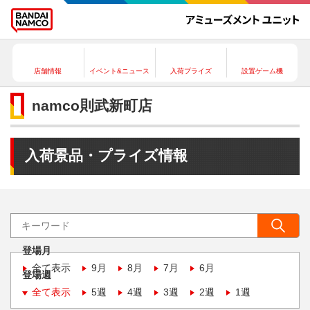
店舗情報
イベント&ニュース
入荷プライズ
設置ゲーム機
namco則武新町店
入荷景品・プライズ情報
登場月
全て表示
9月
8月
7月
6月
登場週
全て表示
5週
4週
3週
2週
1週