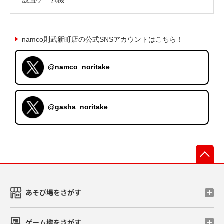
namco則武新町店の公式SNSアカウントはこちら！
@namco_noritake
@gasha_noritake
先
あそび場をさがす
ゲーム機をさがす