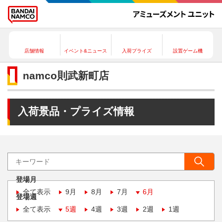
店舗情報
イベント&ニュース
入荷プライズ
設置ゲーム機
namco則武新町店
入荷景品・プライズ情報
登場月
全て表示
9月
8月
7月
6月
登場週
全て表示
5週
4週
3週
2週
1週