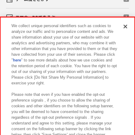
スマホ・PCであそぶ
We collect unique personal identifiers such as cookies to
analyze our traffic and to personalize content and ads. We
イベント・キャンペーン
share information about your use of our website with our
analytics and advertising partners, who may combine it with
other information that you have provided to them or that they
have collected from your use of their services. Please click
"
here
" to see more details about how we use cookies and
関連会社
サステナビリティ
サイトポリシー
the retention period of each cookie. You have the right to opt
out of our sharing of your information with our partners.
プライバシーポリシー
ウェブアクセシビリティ方針と検証結果
Please click [Do Not Share My Personal Information] to
exercise your right.
お取引先さまとともに
食品のご提供について
カスタマーハラスメント対応方針
よくあるご質問・お問い合わせ
Please note that even if you have enabled the opt-out
preference signals , if you choose to allow the sharing of
cookies and other identifiers on the following setup banner,
you will be deemed to have consented to the sharing
regardless of the opt-out preference signals . If you
understand and agree to this setting, please manage your
consent on the following setup banner by clicking the link
below, then click 'Save Settings' and close the banner.