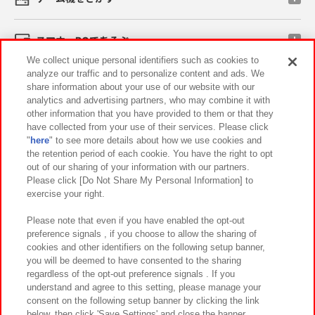
スマホ・PCであそぶ
We collect unique personal identifiers such as cookies to
analyze our traffic and to personalize content and ads. We
イベント・キャンペーン
share information about your use of our website with our
analytics and advertising partners, who may combine it with
other information that you have provided to them or that they
have collected from your use of their services. Please click
"
here
" to see more details about how we use cookies and
関連会社
サステナビリティ
サイトポリシー
the retention period of each cookie. You have the right to opt
out of our sharing of your information with our partners.
プライバシーポリシー
ウェブアクセシビリティ方針と検証結果
Please click [Do Not Share My Personal Information] to
exercise your right.
お取引先さまとともに
食品のご提供について
カスタマーハラスメント対応方針
よくあるご質問・お問い合わせ
Please note that even if you have enabled the opt-out
preference signals , if you choose to allow the sharing of
cookies and other identifiers on the following setup banner,
you will be deemed to have consented to the sharing
regardless of the opt-out preference signals . If you
understand and agree to this setting, please manage your
consent on the following setup banner by clicking the link
below, then click 'Save Settings' and close the banner.