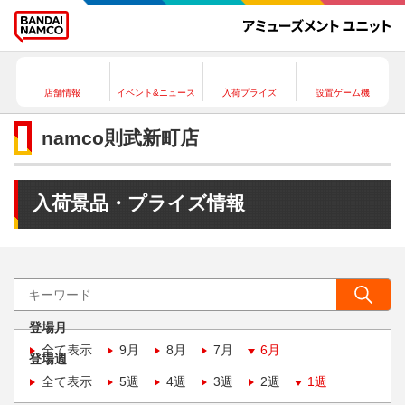
店舗情報
イベント&ニュース
入荷プライズ
設置ゲーム機
namco則武新町店
入荷景品・プライズ情報
登場月
全て表示
9月
8月
7月
6月
登場週
全て表示
5週
4週
3週
2週
1週