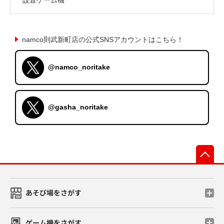
namco則武新町店の公式SNSアカウントはこちら！
@namco_noritake
@gasha_noritake
先
あそび場をさがす
ゲーム機をさがす