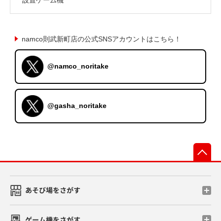
namco則武新町店の公式SNSアカウントはこちら！
@namco_noritake
@gasha_noritake
先
あそび場をさがす
ゲーム機をさがす