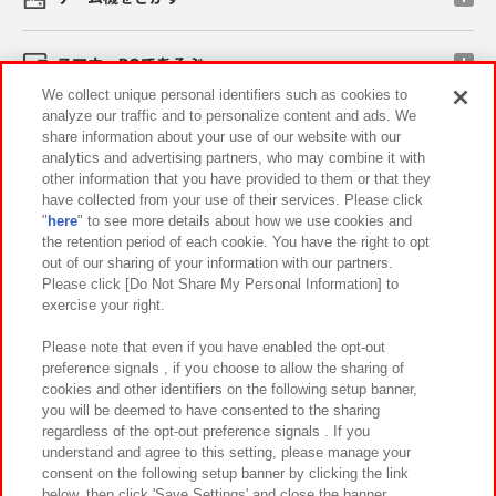
スマホ・PCであそぶ
We collect unique personal identifiers such as cookies to
analyze our traffic and to personalize content and ads. We
イベント・キャンペーン
share information about your use of our website with our
analytics and advertising partners, who may combine it with
other information that you have provided to them or that they
have collected from your use of their services. Please click
"
here
" to see more details about how we use cookies and
関連会社
サステナビリティ
サイトポリシー
the retention period of each cookie. You have the right to opt
out of our sharing of your information with our partners.
プライバシーポリシー
ウェブアクセシビリティ方針と検証結果
Please click [Do Not Share My Personal Information] to
exercise your right.
お取引先さまとともに
食品のご提供について
カスタマーハラスメント対応方針
よくあるご質問・お問い合わせ
Please note that even if you have enabled the opt-out
preference signals , if you choose to allow the sharing of
cookies and other identifiers on the following setup banner,
you will be deemed to have consented to the sharing
regardless of the opt-out preference signals . If you
understand and agree to this setting, please manage your
consent on the following setup banner by clicking the link
below, then click 'Save Settings' and close the banner.