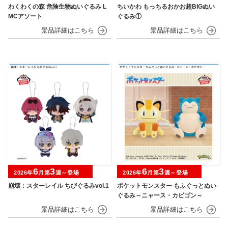
わくわくの森 危険生物ぬいぐるみ L
ちいかわ もっちるおかお超BIGぬい
MCアソート
ぐるみ①
6
3
6
3
2026年
月第
週～登場
2026年
月第
週～登場
崩壊：スターレイル ちびぐるみvol.1
ポケットモンスター もふぐっとぬい
ぐるみ～ニャース・カビゴン～