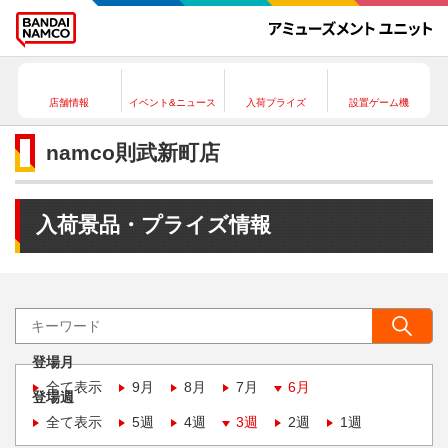
店舗情報
イベント&ニュース
入荷プライズ
設置ゲーム機
namco則武新町店
入荷景品・プライズ情報
登場月
全て表示
9月
8月
7月
6月
登場週
全て表示
5週
4週
3週
2週
1週