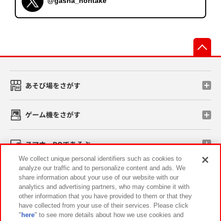
@gasha_noritake
先
あそび場をさがす
ゲーム機をさがす
スマホ・PCであそぶ
We collect unique personal identifiers such as cookies to
analyze our traffic and to personalize content and ads. We
イベント・キャンペーン
share information about your use of our website with our
analytics and advertising partners, who may combine it with
other information that you have provided to them or that they
have collected from your use of their services. Please click
"
here
" to see more details about how we use cookies and
関連会社
サステナビリティ
サイトポリシー