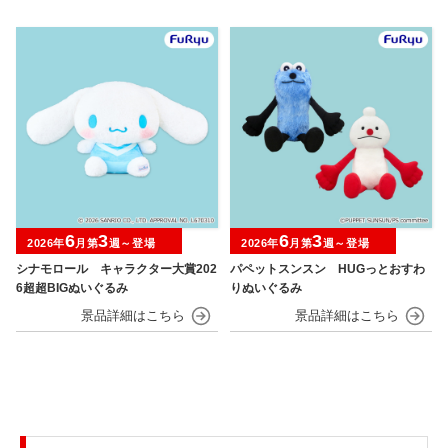
6
3
6
3
2026年
月第
週～登場
2026年
月第
週～登場
シナモロール キャラクター大賞202
パペットスンスン HUGっとおすわ
6超超BIGぬいぐるみ
りぬいぐるみ