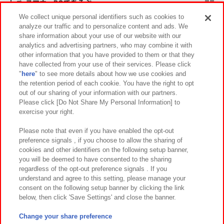
スマホ・PCであそぶ
We collect unique personal identifiers such as cookies to
analyze our traffic and to personalize content and ads. We
イベント・キャンペーン
share information about your use of our website with our
analytics and advertising partners, who may combine it with
other information that you have provided to them or that they
have collected from your use of their services. Please click
"
here
" to see more details about how we use cookies and
関連会社
サステナビリティ
サイトポリシー
the retention period of each cookie. You have the right to opt
out of our sharing of your information with our partners.
プライバシーポリシー
ウェブアクセシビリティ方針と検証結果
Please click [Do Not Share My Personal Information] to
exercise your right.
お取引先さまとともに
食品のご提供について
カスタマーハラスメント対応方針
よくあるご質問・お問い合わせ
Please note that even if you have enabled the opt-out
preference signals , if you choose to allow the sharing of
cookies and other identifiers on the following setup banner,
you will be deemed to have consented to the sharing
regardless of the opt-out preference signals . If you
understand and agree to this setting, please manage your
consent on the following setup banner by clicking the link
below, then click 'Save Settings' and close the banner.
©Bandai Namco Amusement Inc.
©Bandai Namco Amusement Lab Inc.
Change your share preference