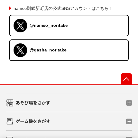
namco則武新町店の公式SNSアカウントはこちら！
@namco_noritake
@gasha_noritake
先
あそび場をさがす
ゲーム機をさがす