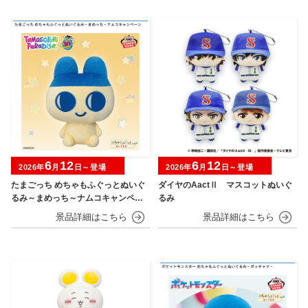
6
12
6
12
2026年
月
日～登場
2026年
月
日～登場
たまごっち めちゃもふぐっとぬいぐ
ダイヤのAactⅡ マスコットぬいぐ
るみ～まめっち～ナムコキャンペー
るみ
ン