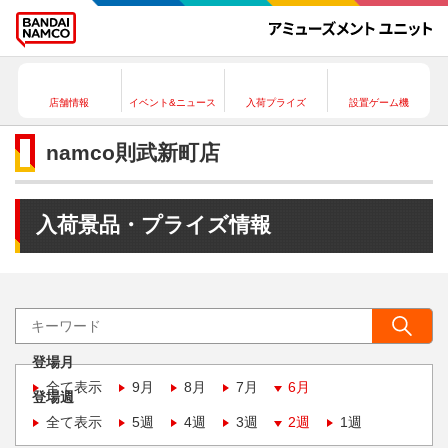
店舗情報
イベント&ニュース
入荷プライズ
設置ゲーム機
namco則武新町店
入荷景品・プライズ情報
登場月
全て表示
9月
8月
7月
6月
登場週
全て表示
5週
4週
3週
2週
1週