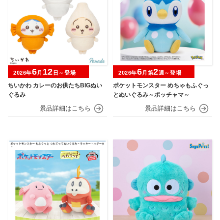
6
12
6
2
2026年
月
日～登場
2026年
月第
週～登場
ちいかわ カレーのお供たちBIGぬい
ポケットモンスター めちゃもふぐっ
ぐるみ
とぬいぐるみ～ポッチャマ～