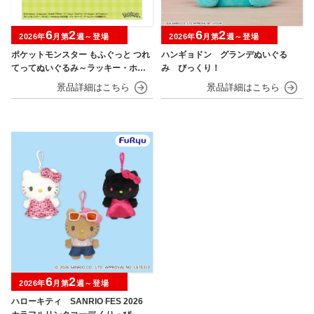
6
2
6
2
2026年
月第
週～登場
2026年
月第
週～登場
ポケットモンスター もふぐっと つれ
ハンギョドン グランデぬいぐる
てってぬいぐるみ～ラッキー・ホゲ
み びっくり！
ータ～
6
2
2026年
月第
週～登場
ハローキティ SANRIO FES 2026