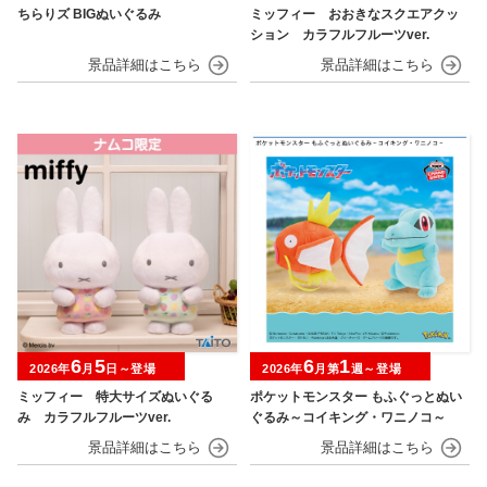
ちらりズ BIGぬいぐるみ
ミッフィー おおきなスクエアクッ
ション カラフルフルーツver.
6
5
6
1
2026年
月
日～登場
2026年
月第
週～登場
ミッフィー 特大サイズぬいぐる
ポケットモンスター もふぐっとぬい
み カラフルフルーツver.
ぐるみ～コイキング・ワニノコ～