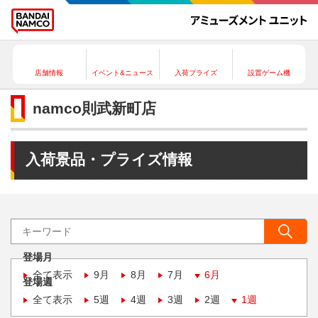
店舗情報
イベント&ニュース
入荷プライズ
設置ゲーム機
namco則武新町店
入荷景品・プライズ情報
登場月
全て表示
9月
8月
7月
6月
登場週
全て表示
5週
4週
3週
2週
1週