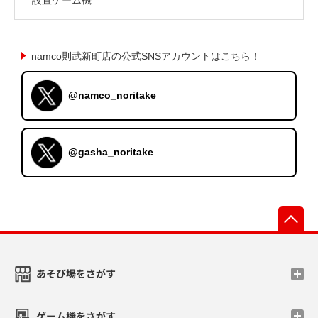
namco則武新町店の公式SNSアカウントはこちら！
@namco_noritake
@gasha_noritake
先
あそび場をさがす
ゲーム機をさがす