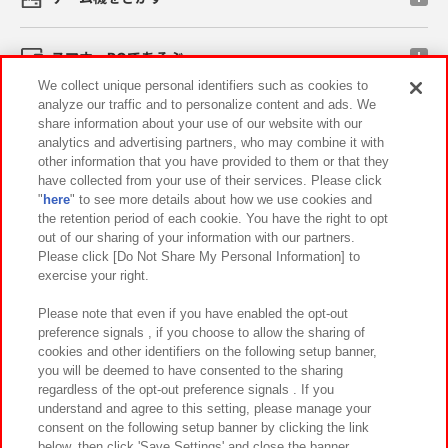
スマホ・PCであそぶ
We collect unique personal identifiers such as cookies to
analyze our traffic and to personalize content and ads. We
イベント・キャンペーン
share information about your use of our website with our
analytics and advertising partners, who may combine it with
other information that you have provided to them or that they
have collected from your use of their services. Please click
"
here
" to see more details about how we use cookies and
関連会社
サステナビリティ
サイトポリシー
the retention period of each cookie. You have the right to opt
out of our sharing of your information with our partners.
プライバシーポリシー
ウェブアクセシビリティ方針と検証結果
Please click [Do Not Share My Personal Information] to
exercise your right.
お取引先さまとともに
食品のご提供について
カスタマーハラスメント対応方針
よくあるご質問・お問い合わせ
Please note that even if you have enabled the opt-out
preference signals , if you choose to allow the sharing of
cookies and other identifiers on the following setup banner,
you will be deemed to have consented to the sharing
regardless of the opt-out preference signals . If you
understand and agree to this setting, please manage your
consent on the following setup banner by clicking the link
below, then click 'Save Settings' and close the banner.