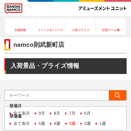
店舗情報
イベント&ニュース
入荷プライズ
設置ゲーム機
namco則武新町店
入荷景品・プライズ情報
登場月
全て表示
9月
8月
7月
6月
登場週
全て表示
5週
4週
3週
2週
1週