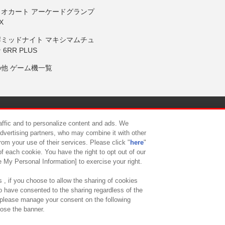
リオカート アーケードグランプ
X
岸ミッドナイト マキシマムチュ
 6RR PLUS
の他 ゲーム機一覧
サイトポリシー
プライバシーポリシー
ウェブアクセシビリティ方
raffic and to personalize content and ads. We
advertising partners, who may combine it with other
rom your use of their services. Please click "
here
"
供について
カスタマーハラスメント対応方針
よくあるご質問・
f each cookie. You have the right to opt out of our
e My Personal Information] to exercise your right.
 , if you choose to allow the sharing of cookies
to have consented to the sharing regardless of the
, please manage your consent on the following
lose the banner.
ndai Namco Amusement Lab Inc.
©Bandai Namco Experience Inc.
©HANAY