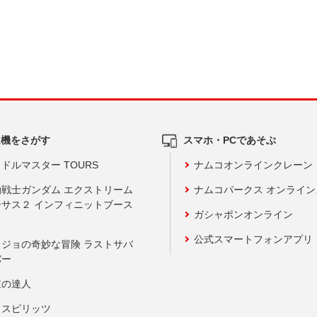
ム機をさがす
スマホ・PCであそぶ
ドルマスター TOURS
ナムコオンラインクレーン
動戦士ガンダム エクストリーム
ナムコパークス オンライ
ーサス２ インフィニットブース
ガシャポンオンライン
公式スマートフォンアプリ
ョジョの奇妙な冒険 ラストサバ
バー
鼓の達人
りスピリッツ