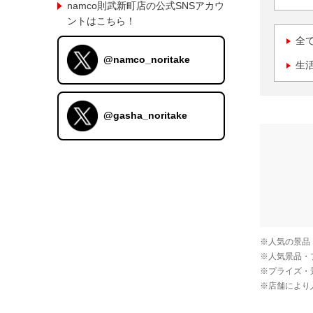
namco則武新町店の公式SNSアカウ
ントはこちら！
全
@namco_noritake
生
@gasha_noritake