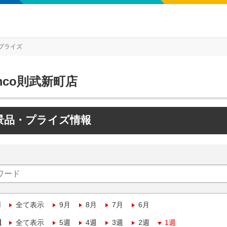
プライズ
mco則武新町店
景品・プライズ情報
月
全て表示
9月
8月
7月
6月
週
全て表示
5週
4週
3週
2週
1週