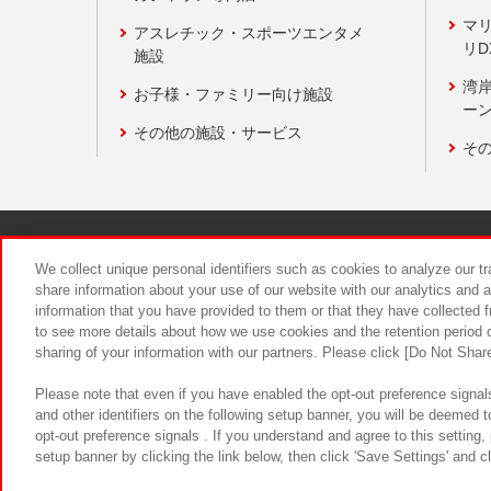
マ
アスレチック・スポーツエンタメ
リD
施設
湾
お子様・ファミリー向け施設
ーン
その他の施設・サービス
そ
関連会社
サステナビリティ
We collect unique personal identifiers such as cookies to analyze our t
share information about your use of our website with our analytics and 
information that you have provided to them or that they have collected f
食品のご提
to see more details about how we use cookies and the retention period o
sharing of your information with our partners. Please click [Do Not Shar
Please note that even if you have enabled the opt-out preference signals
and other identifiers on the following setup banner, you will be deemed 
opt-out preference signals . If you understand and agree to this setting
setup banner by clicking the link below, then click 'Save Settings' and c
©Bandai Namco Amusement Inc.
©Ba