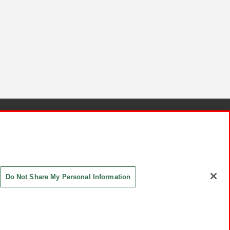
針と検証結果
お取引先さまとともに
お問い合わせ
Do Not Share My Personal Information
ASHIKI Co., Ltd. All Rights Reserved.