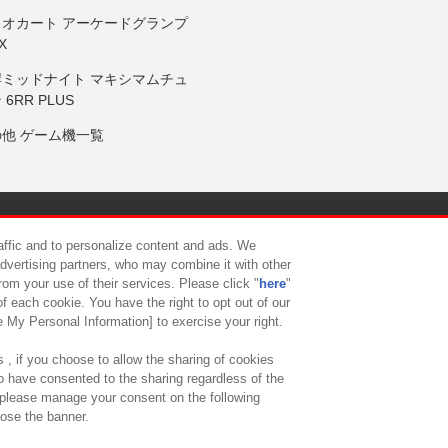
リオカート アーケードグランプ
X
岸ミッドナイト マキシマムチュ
 6RR PLUS
の他 ゲーム機一覧
サイトポリシー
プライバシーポリシー
ウェブアクセシビリティ方
raffic and to personalize content and ads. We
advertising partners, who may combine it with other
rom your use of their services. Please click "
here
"
供について
カスタマーハラスメント対応方針
よくあるご質問・
f each cookie. You have the right to opt out of our
e My Personal Information] to exercise your right.
 , if you choose to allow the sharing of cookies
to have consented to the sharing regardless of the
, please manage your consent on the following
lose the banner.
ndai Namco Amusement Lab Inc.
©Bandai Namco Experience Inc.
©HANAY