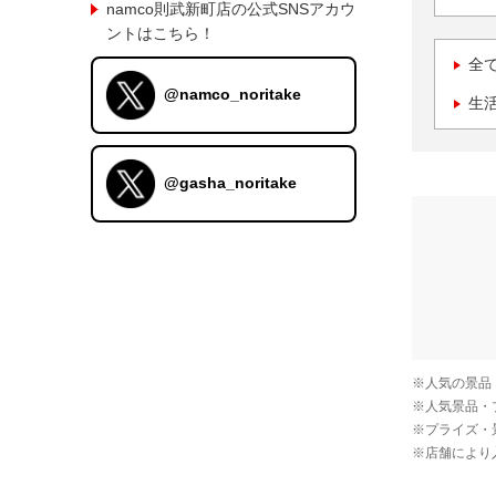
namco則武新町店の公式SNSアカウ
ントはこちら！
全
@namco_noritake
生
@gasha_noritake