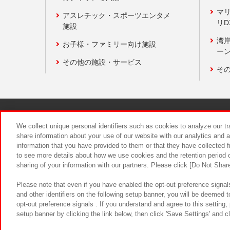
マ
アスレチック・スポーツエンタメ
リD
施設
湾
お子様・ファミリー向け施設
ーン
その他の施設・サービス
そ
関連会社
サステナビリティ
We collect unique personal identifiers such as cookies to analyze our t
share information about your use of our website with our analytics and 
information that you have provided to them or that they have collected f
食品のご提
to see more details about how we use cookies and the retention period o
sharing of your information with our partners. Please click [Do Not Shar
Please note that even if you have enabled the opt-out preference signals
and other identifiers on the following setup banner, you will be deemed 
opt-out preference signals . If you understand and agree to this setting
setup banner by clicking the link below, then click 'Save Settings' and c
©Bandai Namco Amusement Inc.
©Ba