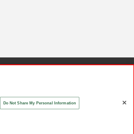
針と検証結果
お取引先さまとともに
お問い合わせ
Do Not Share My Personal Information
ASHIKI Co., Ltd. All Rights Reserved.