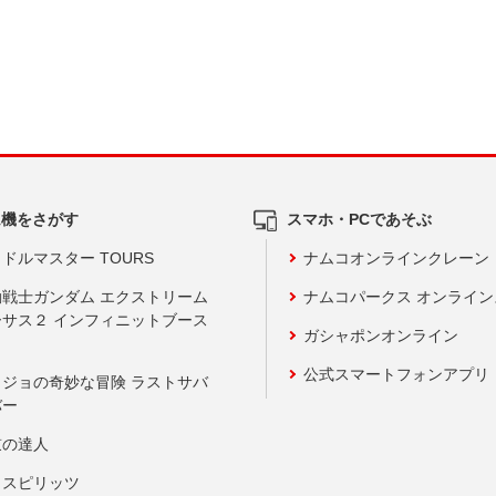
ム機をさがす
スマホ・PCであそぶ
ドルマスター TOURS
ナムコオンラインクレーン
動戦士ガンダム エクストリーム
ナムコパークス オンライ
ーサス２ インフィニットブース
ガシャポンオンライン
公式スマートフォンアプリ
ョジョの奇妙な冒険 ラストサバ
バー
鼓の達人
りスピリッツ