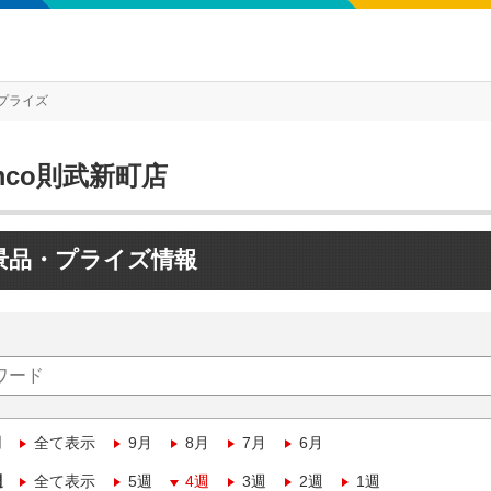
プライズ
mco則武新町店
景品・プライズ情報
月
全て表示
9月
8月
7月
6月
週
全て表示
5週
4週
3週
2週
1週