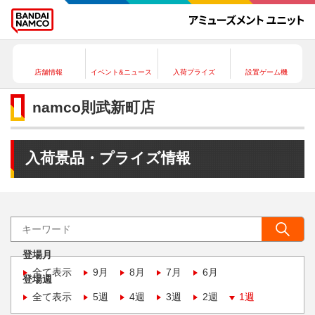
店舗情報
イベント&ニュース
入荷プライズ
設置ゲーム機
namco則武新町店
入荷景品・プライズ情報
登場月
全て表示
9月
8月
7月
6月
登場週
全て表示
5週
4週
3週
2週
1週