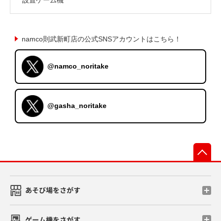
namco則武新町店の公式SNSアカウントはこちら！
@namco_noritake
@gasha_noritake
先
あそび場をさがす
ゲーム機をさがす