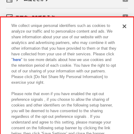
スマホ・PCであそぶ
We collect unique personal identifiers such as cookies to
analyze our traffic and to personalize content and ads. We
イベント・キャンペーン
share information about your use of our website with our
analytics and advertising partners, who may combine it with
other information that you have provided to them or that they
have collected from your use of their services. Please click
"
here
" to see more details about how we use cookies and
関連会社
サステナビリティ
サイトポリシー
the retention period of each cookie. You have the right to opt
out of our sharing of your information with our partners.
プライバシーポリシー
ウェブアクセシビリティ方針と検証結果
Please click [Do Not Share My Personal Information] to
exercise your right.
お取引先さまとともに
食品のご提供について
カスタマーハラスメント対応方針
よくあるご質問・お問い合わせ
Please note that even if you have enabled the opt-out
preference signals , if you choose to allow the sharing of
cookies and other identifiers on the following setup banner,
you will be deemed to have consented to the sharing
regardless of the opt-out preference signals . If you
understand and agree to this setting, please manage your
consent on the following setup banner by clicking the link
below, then click 'Save Settings' and close the banner.