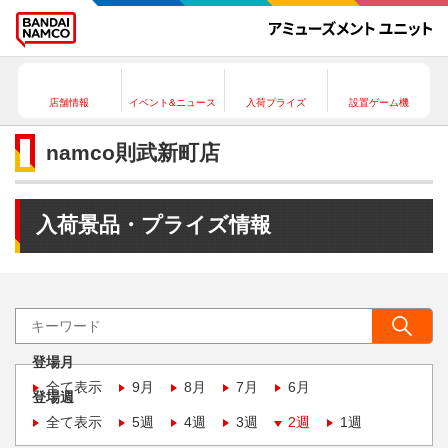
店舗情報
イベント&ニュース
入荷プライズ
設置ゲーム機
namco則武新町店
入荷景品・プライズ情報
登場月
全て表示
9月
8月
7月
6月
登場週
全て表示
5週
4週
3週
2週
1週