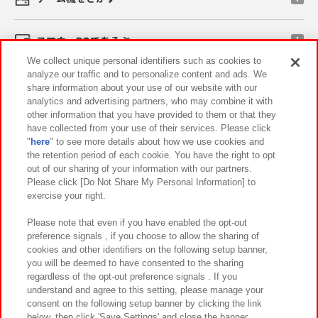
スマホ・PCであそぶ
We collect unique personal identifiers such as cookies to
analyze our traffic and to personalize content and ads. We
イベント・キャンペーン
share information about your use of our website with our
analytics and advertising partners, who may combine it with
other information that you have provided to them or that they
have collected from your use of their services. Please click
"
here
" to see more details about how we use cookies and
関連会社
サステナビリティ
サイトポリシー
the retention period of each cookie. You have the right to opt
out of our sharing of your information with our partners.
プライバシーポリシー
ウェブアクセシビリティ方針と検証結果
Please click [Do Not Share My Personal Information] to
exercise your right.
お取引先さまとともに
食品のご提供について
カスタマーハラスメント対応方針
よくあるご質問・お問い合わせ
Please note that even if you have enabled the opt-out
preference signals , if you choose to allow the sharing of
cookies and other identifiers on the following setup banner,
you will be deemed to have consented to the sharing
regardless of the opt-out preference signals . If you
understand and agree to this setting, please manage your
consent on the following setup banner by clicking the link
below, then click 'Save Settings' and close the banner.