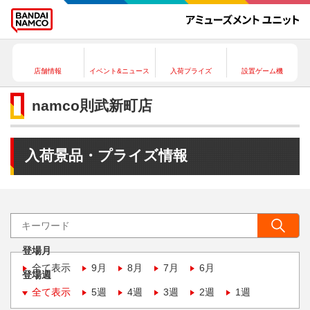
店舗情報
イベント&ニュース
入荷プライズ
設置ゲーム機
namco則武新町店
入荷景品・プライズ情報
登場月
全て表示
9月
8月
7月
6月
登場週
全て表示
5週
4週
3週
2週
1週