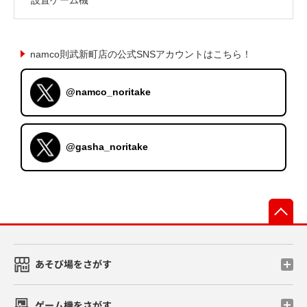
namco則武新町店の公式SNSアカウントはこちら！
@namco_noritake
@gasha_noritake
先
あそび場をさがす
ゲーム機をさがす