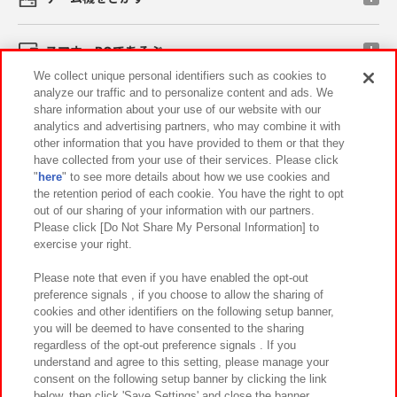
スマホ・PCであそぶ
We collect unique personal identifiers such as cookies to
analyze our traffic and to personalize content and ads. We
イベント・キャンペーン
share information about your use of our website with our
analytics and advertising partners, who may combine it with
other information that you have provided to them or that they
have collected from your use of their services. Please click
"
here
" to see more details about how we use cookies and
関連会社
サステナビリティ
サイトポリシー
the retention period of each cookie. You have the right to opt
out of our sharing of your information with our partners.
プライバシーポリシー
ウェブアクセシビリティ方針と検証結果
Please click [Do Not Share My Personal Information] to
exercise your right.
お取引先さまとともに
食品のご提供について
カスタマーハラスメント対応方針
よくあるご質問・お問い合わせ
Please note that even if you have enabled the opt-out
preference signals , if you choose to allow the sharing of
cookies and other identifiers on the following setup banner,
you will be deemed to have consented to the sharing
regardless of the opt-out preference signals . If you
understand and agree to this setting, please manage your
consent on the following setup banner by clicking the link
below, then click 'Save Settings' and close the banner.