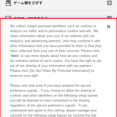
ゲーム機をさがす
スマホ・PCであそぶ
We collect unique personal identifiers such as cookies to
analyze our traffic and to personalize content and ads. We
イベント・キャンペーン
share information about your use of our website with our
analytics and advertising partners, who may combine it with
other information that you have provided to them or that they
have collected from your use of their services. Please click
"
here
" to see more details about how we use cookies and
関連会社
サステナビリティ
サイトポリシー
the retention period of each cookie. You have the right to opt
out of our sharing of your information with our partners.
プライバシーポリシー
ウェブアクセシビリティ方針と検証結果
Please click [Do Not Share My Personal Information] to
exercise your right.
お取引先さまとともに
食品のご提供について
カスタマーハラスメント対応方針
よくあるご質問・お問い合わせ
Please note that even if you have enabled the opt-out
preference signals , if you choose to allow the sharing of
cookies and other identifiers on the following setup banner,
you will be deemed to have consented to the sharing
regardless of the opt-out preference signals . If you
understand and agree to this setting, please manage your
consent on the following setup banner by clicking the link