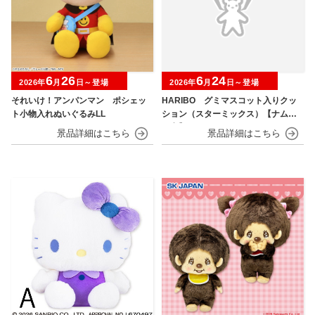
6
26
6
24
2026年
月
日～登場
2026年
月
日～登場
それいけ！アンパンマン ポシェッ
HARIBO グミマスコット入りクッ
ト小物入れぬいぐるみLL
ション（スターミックス）【ナムコ
限定】