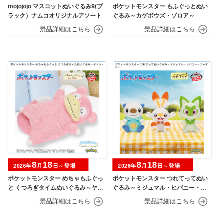
mojojojo マスコットぬいぐるみ9(ブ
ポケットモンスター もふぐっとぬい
ラック）ナムコオリジナルアソート
ぐるみ～カゲボウズ・ゾロア～
8
18
8
18
2026年
月
日～登場
2026年
月
日～登場
ポケットモンスター めちゃもふぐっ
ポケットモンスター つれてってぬい
と くつろぎタイムぬいぐるみ～ヤド
ぐるみ～ミジュマル・ヒバニー・ニ
ン～
ャオハ～