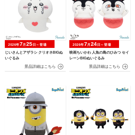
7
25
7
24
2026年
月
日～登場
2026年
月
日～登場
じいさんとアザラシ クリオネBIGぬ
映画ちいかわ 人魚の島のひみつ セイ
いぐるみ
レーンBIGぬいぐるみ