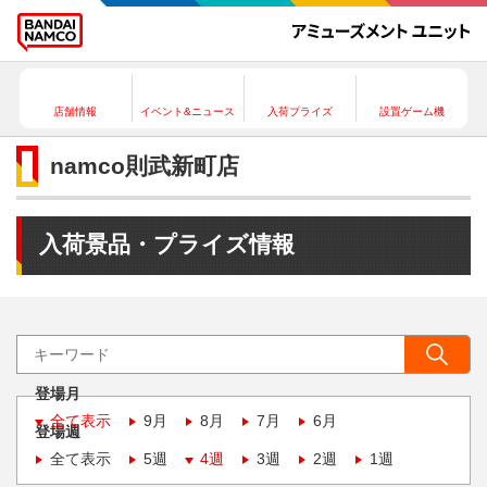
店舗情報
イベント&ニュース
入荷プライズ
設置ゲーム機
namco則武新町店
入荷景品・プライズ情報
登場月
全て表示
9月
8月
7月
6月
登場週
全て表示
5週
4週
3週
2週
1週