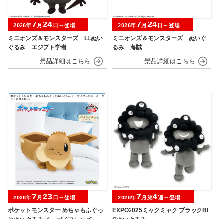
7
24
7
24
2026年
月
日～登場
2026年
月
日～登場
ミニオンズ＆モンスターズ LLぬい
ミニオンズ＆モンスターズ ぬいぐ
ぐるみ エジプト学者
るみ 海賊
7
23
7
4
2026年
月
日～登場
2026年
月第
週～登場
ポケットモンスター めちゃもふぐっ
EXPO2025ミャクミャク ブラックBI