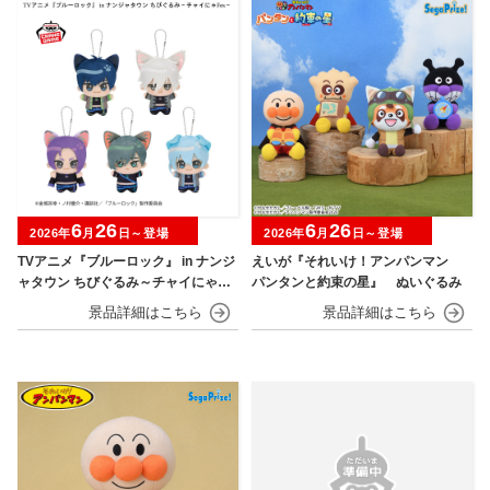
6
26
6
26
2026年
月
日～登場
2026年
月
日～登場
TVアニメ『ブルーロック』 in ナンジ
えいが『それいけ！アンパンマン
ャタウン ちびぐるみ～チャイにゃFe
パンタンと約束の星』 ぬいぐるみ
s～