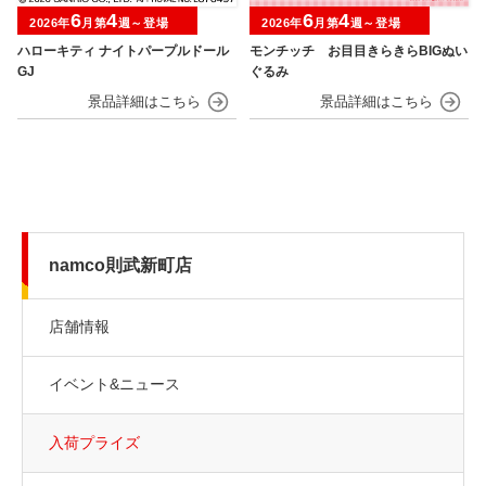
6
4
6
4
2026年
月第
週～登場
2026年
月第
週～登場
ハローキティ ナイトパープルドール
モンチッチ お目目きらきらBIGぬい
GJ
ぐるみ
namco則武新町店
店舗情報
イベント&ニュース
入荷プライズ