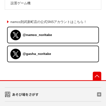
設置ゲーム機
namco則武新町店の公式SNSアカウントはこちら！
@namco_noritake
@gasha_noritake
先
あそび場をさがす