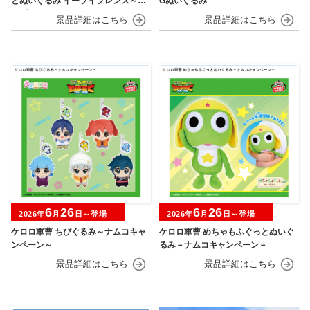
とぬいぐるみ イーブイフレンズ～イ
Gぬいぐるみ
ーブイ～おひるねver.
6
26
6
26
2026年
月
日～登場
2026年
月
日～登場
ケロロ軍曹 ちびぐるみ～ナムコキャ
ケロロ軍曹 めちゃもふぐっとぬいぐ
ンペーン～
るみ－ナムコキャンペーン－