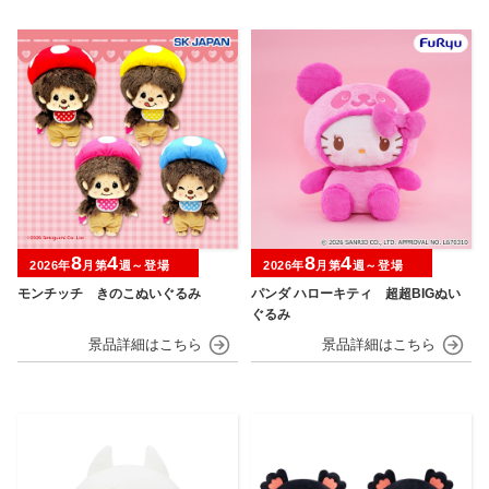
8
4
8
4
2026年
月第
週～登場
2026年
月第
週～登場
モンチッチ きのこぬいぐるみ
パンダ ハローキティ 超超BIGぬい
ぐるみ