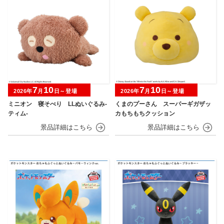
7
10
7
10
2026年
月
日～登場
2026年
月
日～登場
ミニオン 寝そべり LLぬいぐるみ‐
くまのプーさん スーパーギガザッ
ティム‐
カもちもちクッション