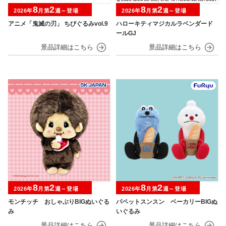
8
2
8
2
2026年
月第
週～登場
2026年
月第
週～登場
アニメ「鬼滅の刃」 ちびぐるみvol.9
ハローキティマジカルラベンダード
ールGJ
8
2
8
2
2026年
月第
週～登場
2026年
月第
週～登場
モンチッチ おしゃぶりBIGぬいぐる
パペットスンスン ベーカリーBIGぬ
み
いぐるみ