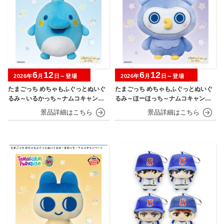
6
12
6
12
2026年
月
日～登場
2026年
月
日～登場
たまごっち めちゃもふぐっとぬいぐ
たまごっち めちゃもふぐっとぬいぐ
るみ～いるかっち～ナムコキャンペ
るみ～ほーほっち～ナムコキャンペ
ーン
ーン