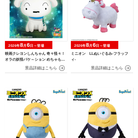
8
6
8
6
2026年
月
日～登場
2026年
月
日～登場
映画クレヨンしんちゃん 奇々怪々！
ミニオン LLぬいぐるみ‐フラッフ
オラの妖怪バケ～ション めちゃもふ
ィ‐
ぐっとぬいぐるみ～おすわりポーズ
のシロ～