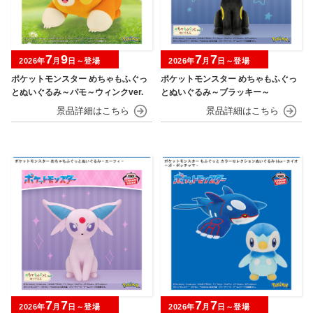
7
9
7
7
2026年
月
日～登場
2026年
月
日～登場
ポケットモンスター めちゃもふぐっ
ポケットモンスター めちゃもふぐっ
とぬいぐるみ～パモ～ウィンクver.
とぬいぐるみ～ブラッキー～
7
7
7
7
2026年
月
日～登場
2026年
月
日～登場