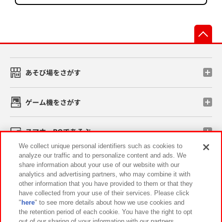
先
あそび場をさがす
ゲーム機をさがす
スマホ・PCであそぶ
We collect unique personal identifiers such as cookies to
analyze our traffic and to personalize content and ads. We
イベント・キャンペーン
share information about your use of our website with our
analytics and advertising partners, who may combine it with
other information that you have provided to them or that they
have collected from your use of their services. Please click
"
here
" to see more details about how we use cookies and
関連会社
サステナビリティ
サイトポリシー
the retention period of each cookie. You have the right to opt
out of our sharing of your information with our partners.