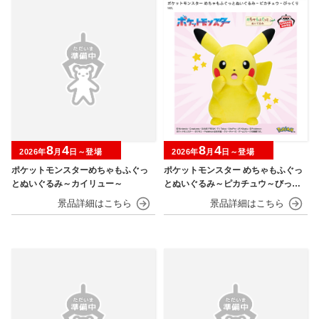
8
4
8
4
2026年
月
日～登場
2026年
月
日～登場
ポケットモンスターめちゃもふぐっ
ポケットモンスター めちゃもふぐっ
とぬいぐるみ～カイリュー～
とぬいぐるみ～ピカチュウ～びっく
りver.