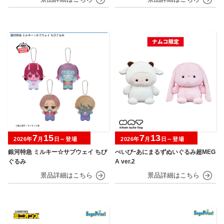
7
15
7
13
2026年
月
日～登場
2026年
月
日～登場
銀河特急 ミルキー☆サブウェイ ちび
べいびｰあにまるずぬいぐるみ超MEG
ぐるみ
A ver.2