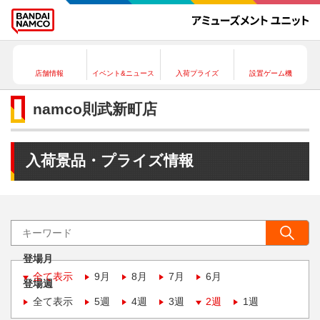
店舗情報
イベント&ニュース
入荷プライズ
設置ゲーム機
namco則武新町店
入荷景品・プライズ情報
登場月
全て表示
9月
8月
7月
6月
登場週
全て表示
5週
4週
3週
2週
1週