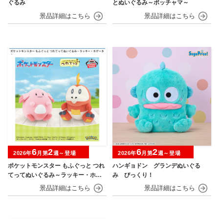
ぐるみ
とぬいぐるみ～ポッチャマ～
6
2
6
2
2026年
月第
週～登場
2026年
月第
週～登場
ポケットモンスター もふぐっと つれ
ハンギョドン グランデぬいぐる
てってぬいぐるみ～ラッキー・ホゲ
み びっくり！
ータ～