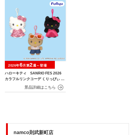
6
2
2026年
月第
週～登場
ハローキティ SANRIO FES 2026
カラフルリンクコーデ くりっぴぃ ぬ
いぐるみ
namco則武新町店