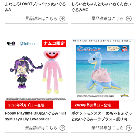
ふわころLOVOTプルバックぬいぐる
しろいぬちゃんとちゃいぬくんぬい
み3
ぐるみMC
8
7
8
6
2026年
月
日～登場
2026年
月
日～登場
Poppy Playtime BIGぬいぐるみ”Kis
ポケットモンスター めちゃもふぐっ
syMissy&Lily Lovebraids”
とぬいぐるみ～ラプラス～振り向きv
er.