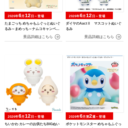
6
12
6
12
2026年
月
日～登場
2026年
月
日～登場
たまごっち めちゃもふぐっとぬいぐ
ダイヤのAactⅡ マスコットぬいぐ
るみ～まめっち～ナムコキャンペー
るみ
ン
6
12
6
2
2026年
月
日～登場
2026年
月第
週～登場
ちいかわ カレーのお供たちBIGぬい
ポケットモンスター めちゃもふぐっ