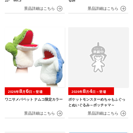
ム‐ Ver.3
るみ
8
6
8
4
2026年
月
日～登場
2026年
月
日～登場
ワニサメパペット ナムコ限定カラー
ポケットモンスターめちゃもふぐっ
とぬいぐるみ～ポッチャマ～