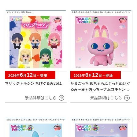
6
12
6
12
2026年
月
日～登場
2026年
月
日～登場
マリッジトキシン ちびぐるみvol.1
たまごっち めちゃもふぐっとぬいぐ
るみ～みゃおっち～ナムコキャンペ
ーン