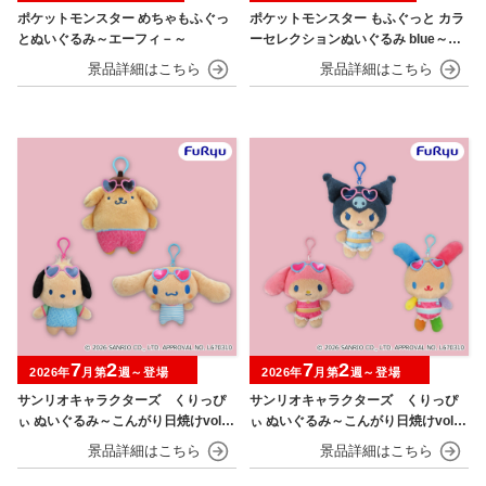
ポケットモンスター めちゃもふぐっ
ポケットモンスター もふぐっと カラ
とぬいぐるみ～エーフィ－～
ーセレクションぬいぐるみ blue～カ
イオーガ・ポッチャマ～
7
2
7
2
2026年
月第
週～登場
2026年
月第
週～登場
サンリオキャラクターズ くりっぴ
サンリオキャラクターズ くりっぴ
ぃ ぬいぐるみ～こんがり日焼けvol.1
ぃ ぬいぐるみ～こんがり日焼けvol.2
～
～