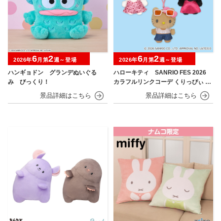
6
2
6
2
2026年
月第
週～登場
2026年
月第
週～登場
ハンギョドン グランデぬいぐる
ハローキティ SANRIO FES 2026
み びっくり！
カラフルリンクコーデ くりっぴぃ ぬ
いぐるみ