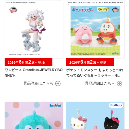
6
2
6
2
2026年
月第
週～登場
2026年
月第
週～登場
ワンピース Grandista-JEWELRY.BO
ポケットモンスター もふぐっと つれ
NNEY-
てってぬいぐるみ～ラッキー・ホゲ
ータ～