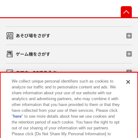
先
あそび場をさがす
ゲーム機をさがす
スマホ・PCであそぶ
We collect unique personal identifiers such as cookies to
analyze our traffic and to personalize content and ads. We
イベント・キャンペーン
share information about your use of our website with our
analytics and advertising partners, who may combine it with
other information that you have provided to them or that they
have collected from your use of their services. Please click
"
here
" to see more details about how we use cookies and
関連会社
サステナビリティ
サイトポリシー
the retention period of each cookie. You have the right to opt
out of our sharing of your information with our partners.
プライバシーポリシー
ウェブアクセシビリティ方針と検証結果
Please click [Do Not Share My Personal Information] to