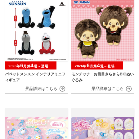
6
4
6
4
2026年
月第
週～登場
2026年
月第
週～登場
パペットスンスン インテリアミニフ
モンチッチ お目目きらきらBIGぬい
ィギュア
ぐるみ