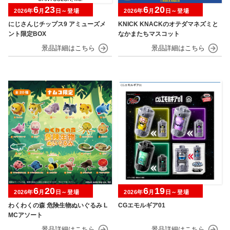
6
23
6
20
2026年
月
日～登場
2026年
月
日～登場
にじさんじチップス9 アミューズメ
KNICK KNACKのオテダマネズミと
ント限定BOX
なかまたちマスコット
6
20
6
19
2026年
月
日～登場
2026年
月
日～登場
わくわくの森 危険生物ぬいぐるみ L
CGエモルギア01
MCアソート