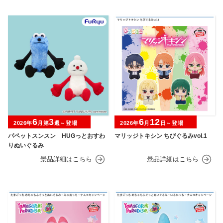
6
3
6
12
2026年
月第
週～登場
2026年
月
日～登場
パペットスンスン HUGっとおすわ
マリッジトキシン ちびぐるみvol.1
りぬいぐるみ