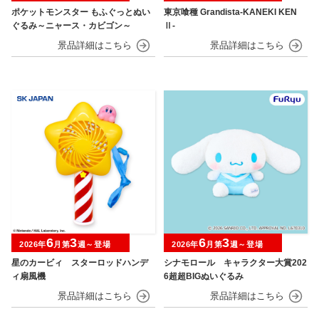
ポケットモンスター もふぐっとぬい
東京喰種 Grandista-KANEKI KEN
ぐるみ～ニャース・カビゴン～
Ⅱ-
6
3
6
3
2026年
月第
週～登場
2026年
月第
週～登場
星のカービィ スターロッドハンデ
シナモロール キャラクター大賞202
ィ扇風機
6超超BIGぬいぐるみ