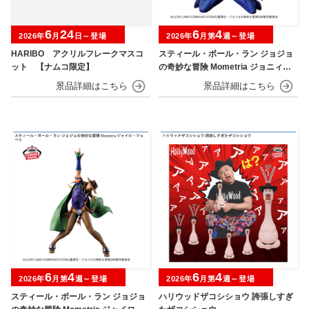
6
24
6
4
2026年
月
日～登場
2026年
月第
週～登場
HARIBO アクリルフレークマスコ
スティール・ボール・ラン ジョジョ
ット 【ナムコ限定】
の奇妙な冒険 Mometria ジョニィ・
ジョースター
6
4
6
4
2026年
月第
週～登場
2026年
月第
週～登場
スティール・ボール・ラン ジョジョ
ハリウッドザコシショウ 誇張しすぎ