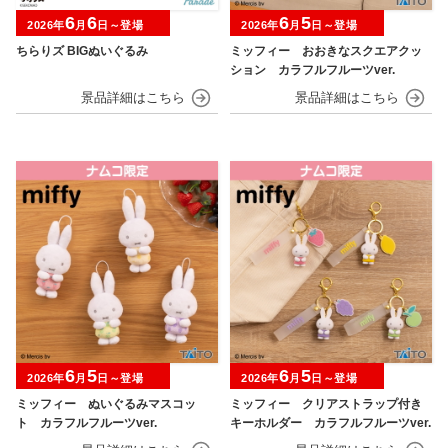
6
6
6
5
2026年
月
日～登場
2026年
月
日～登場
ちらりズ BIGぬいぐるみ
ミッフィー おおきなスクエアクッ
ション カラフルフルーツver.
6
5
6
5
2026年
月
日～登場
2026年
月
日～登場
ミッフィー ぬいぐるみマスコッ
ミッフィー クリアストラップ付き
ト カラフルフルーツver.
キーホルダー カラフルフルーツver.