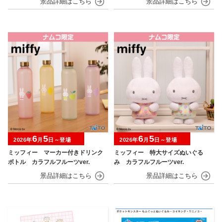
6
5
6
5
2026年
月
日～登場
2026年
月
日～登場
ミッフィー マーカー付きドリンク
ミッフィー 特大サイズぬいぐる
ボトル カラフルフルーツver.
み カラフルフルーツver.