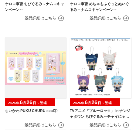
ケロロ軍曹 ちびぐるみ～ナムコキャ
ケロロ軍曹 めちゃもふぐっとぬいぐ
ンペーン～
るみ－ナムコキャンペーン－
6
26
6
26
2026年
月
日～登場
2026年
月
日～登場
ちいかわ PUKU CHURU seal①
TVアニメ『ブルーロック』 in ナンジ
ャタウン ちびぐるみ～チャイにゃFe
s～