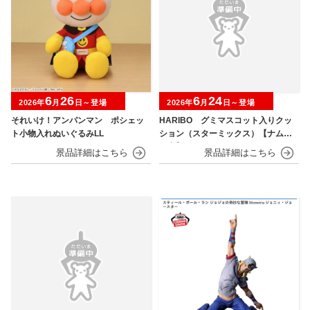
6
26
6
24
2026年
月
日～登場
2026年
月
日～登場
それいけ！アンパンマン ポシェッ
HARIBO グミマスコット入りクッ
ト小物入れぬいぐるみLL
ション（スターミックス）【ナムコ
限定】