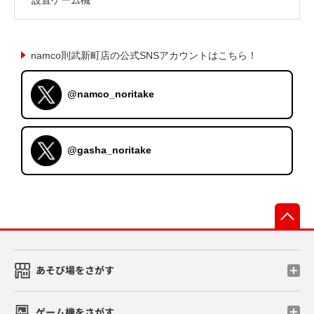
namco則武新町店の公式SNSアカウントはこちら！
@namco_noritake
@gasha_noritake
先
あそび場をさがす
ゲーム機をさがす