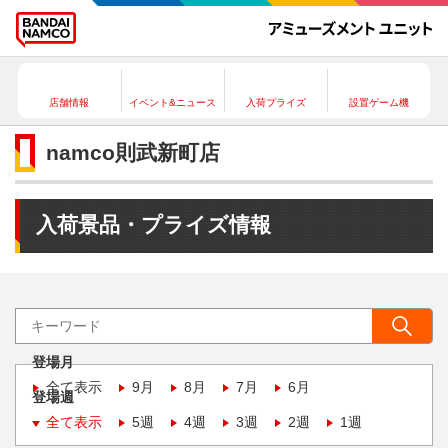
店舗情報
イベント&ニュース
入荷プライズ
設置ゲーム機
namco則武新町店
入荷景品・プライズ情報
登場月
全て表示
9月
8月
7月
6月
登場週
全て表示
5週
4週
3週
2週
1週