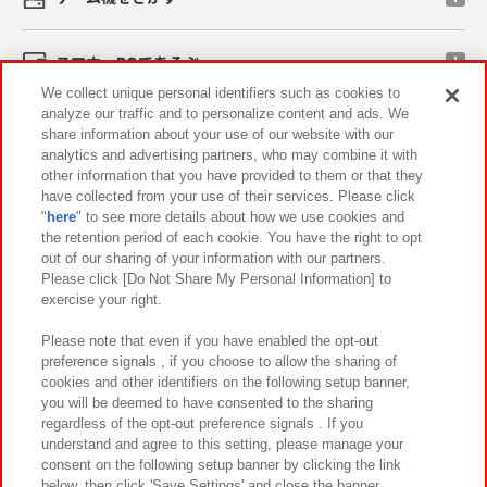
スマホ・PCであそぶ
We collect unique personal identifiers such as cookies to
analyze our traffic and to personalize content and ads. We
イベント・キャンペーン
share information about your use of our website with our
analytics and advertising partners, who may combine it with
other information that you have provided to them or that they
have collected from your use of their services. Please click
"
here
" to see more details about how we use cookies and
関連会社
サステナビリティ
サイトポリシー
the retention period of each cookie. You have the right to opt
out of our sharing of your information with our partners.
プライバシーポリシー
ウェブアクセシビリティ方針と検証結果
Please click [Do Not Share My Personal Information] to
exercise your right.
お取引先さまとともに
食品のご提供について
カスタマーハラスメント対応方針
よくあるご質問・お問い合わせ
Please note that even if you have enabled the opt-out
preference signals , if you choose to allow the sharing of
cookies and other identifiers on the following setup banner,
you will be deemed to have consented to the sharing
regardless of the opt-out preference signals . If you
understand and agree to this setting, please manage your
consent on the following setup banner by clicking the link
below, then click 'Save Settings' and close the banner.