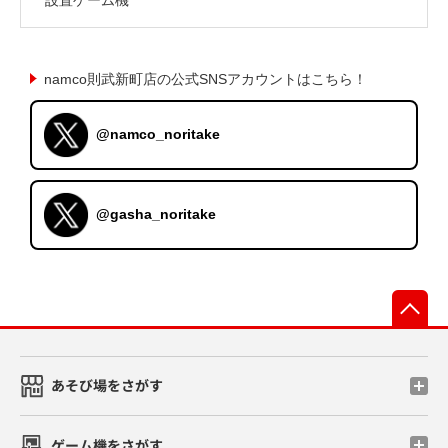
namco則武新町店の公式SNSアカウントはこちら！
@namco_noritake
@gasha_noritake
先
あそび場をさがす
ゲーム機をさがす