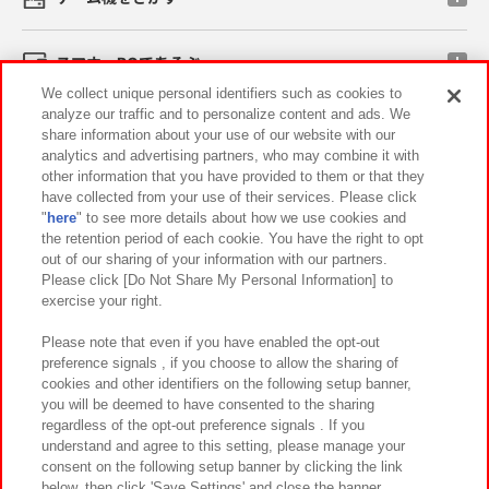
スマホ・PCであそぶ
We collect unique personal identifiers such as cookies to
analyze our traffic and to personalize content and ads. We
イベント・キャンペーン
share information about your use of our website with our
analytics and advertising partners, who may combine it with
other information that you have provided to them or that they
have collected from your use of their services. Please click
"
here
" to see more details about how we use cookies and
関連会社
サステナビリティ
サイトポリシー
the retention period of each cookie. You have the right to opt
out of our sharing of your information with our partners.
プライバシーポリシー
ウェブアクセシビリティ方針と検証結果
Please click [Do Not Share My Personal Information] to
exercise your right.
お取引先さまとともに
食品のご提供について
カスタマーハラスメント対応方針
よくあるご質問・お問い合わせ
Please note that even if you have enabled the opt-out
preference signals , if you choose to allow the sharing of
cookies and other identifiers on the following setup banner,
you will be deemed to have consented to the sharing
regardless of the opt-out preference signals . If you
understand and agree to this setting, please manage your
consent on the following setup banner by clicking the link
below, then click 'Save Settings' and close the banner.