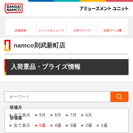
店舗情報
イベント&ニュース
入荷プライズ
設置ゲーム機
namco則武新町店
入荷景品・プライズ情報
登場月
全て表示
9月
8月
7月
6月
登場週
全て表示
5週
4週
3週
2週
1週