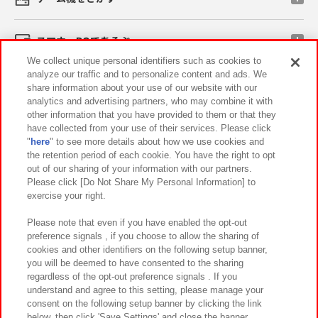
スマホ・PCであそぶ
We collect unique personal identifiers such as cookies to
analyze our traffic and to personalize content and ads. We
イベント・キャンペーン
share information about your use of our website with our
analytics and advertising partners, who may combine it with
other information that you have provided to them or that they
have collected from your use of their services. Please click
"
here
" to see more details about how we use cookies and
関連会社
サステナビリティ
サイトポリシー
the retention period of each cookie. You have the right to opt
out of our sharing of your information with our partners.
プライバシーポリシー
ウェブアクセシビリティ方針と検証結果
Please click [Do Not Share My Personal Information] to
exercise your right.
お取引先さまとともに
食品のご提供について
カスタマーハラスメント対応方針
よくあるご質問・お問い合わせ
Please note that even if you have enabled the opt-out
preference signals , if you choose to allow the sharing of
cookies and other identifiers on the following setup banner,
you will be deemed to have consented to the sharing
regardless of the opt-out preference signals . If you
understand and agree to this setting, please manage your
consent on the following setup banner by clicking the link
below, then click 'Save Settings' and close the banner.