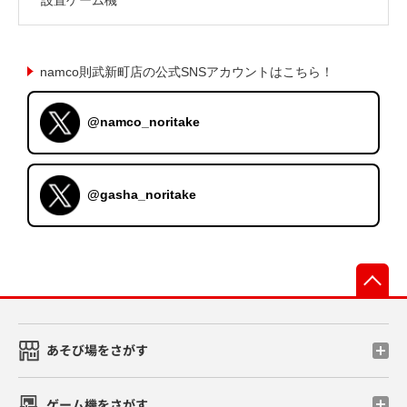
namco則武新町店の公式SNSアカウントはこちら！
@namco_noritake
@gasha_noritake
先
あそび場をさがす
ゲーム機をさがす