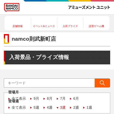
店舗情報
イベント&ニュース
入荷プライズ
設置ゲーム機
namco則武新町店
入荷景品・プライズ情報
登場月
全て表示
9月
8月
7月
6月
登場週
全て表示
5週
4週
3週
2週
1週