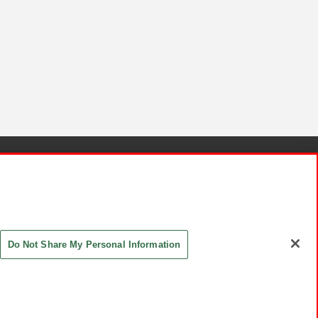
針と検証結果
お取引先さまとともに
お問い合わせ
Do Not Share My Personal Information
ASHIKI Co., Ltd. All Rights Reserved.