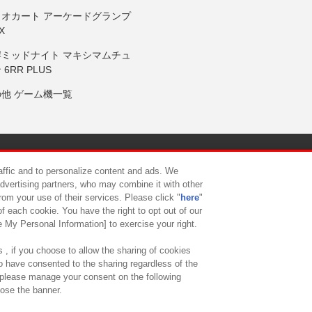
リオカート アーケードグランプ
X
岸ミッドナイト マキシマムチュ
 6RR PLUS
の他 ゲーム機一覧
サイトポリシー
プライバシーポリシー
ウェブアクセシビリティ方
raffic and to personalize content and ads. We
advertising partners, who may combine it with other
rom your use of their services. Please click "
here
"
供について
カスタマーハラスメント対応方針
よくあるご質問・
f each cookie. You have the right to opt out of our
e My Personal Information] to exercise your right.
 , if you choose to allow the sharing of cookies
to have consented to the sharing regardless of the
, please manage your consent on the following
lose the banner.
ndai Namco Amusement Lab Inc.
©Bandai Namco Experience Inc.
©HANAY