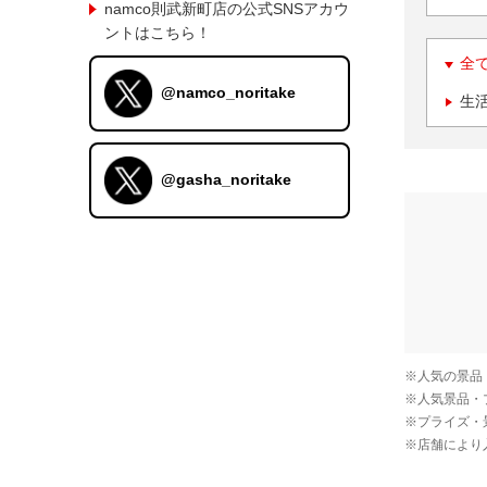
namco則武新町店の公式SNSアカウ
ントはこちら！
全
@namco_noritake
生
@gasha_noritake