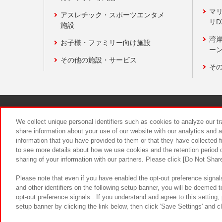
マ
アスレチック・スポーツエンタメ
リD
施設
湾
お子様・ファミリー向け施設
ーン
その他の施設・サービス
そ
関連会社
サステナビリティ
We collect unique personal identifiers such as cookies to analyze our t
share information about your use of our website with our analytics and 
information that you have provided to them or that they have collected f
食品のご提
to see more details about how we use cookies and the retention period o
sharing of your information with our partners. Please click [Do Not Shar
Please note that even if you have enabled the opt-out preference signals
and other identifiers on the following setup banner, you will be deemed 
opt-out preference signals . If you understand and agree to this setting
setup banner by clicking the link below, then click 'Save Settings' and c
©Bandai Namco Amusement Inc.
©Ba