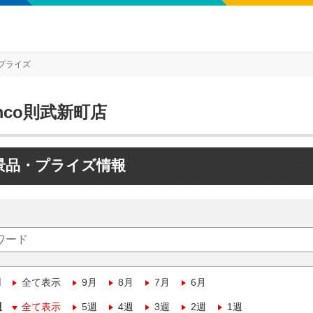
プライズ
mco則武新町店
景品・プライズ情報
月
全て表示
9月
8月
7月
6月
週
全て表示
5週
4週
3週
2週
1週