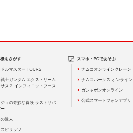
ム機をさがす
スマホ・PCであそぶ
ドルマスター TOURS
ナムコオンラインクレーン
動戦士ガンダム エクストリーム
ナムコパークス オンライ
ーサス２ インフィニットブース
ガシャポンオンライン
公式スマートフォンアプリ
ョジョの奇妙な冒険 ラストサバ
バー
鼓の達人
りスピリッツ