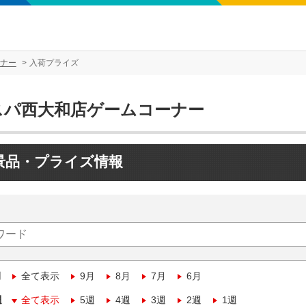
ナー
入荷プライズ
スパ西大和店ゲームコーナー
景品・プライズ情報
月
全て表示
9月
8月
7月
6月
週
全て表示
5週
4週
3週
2週
1週