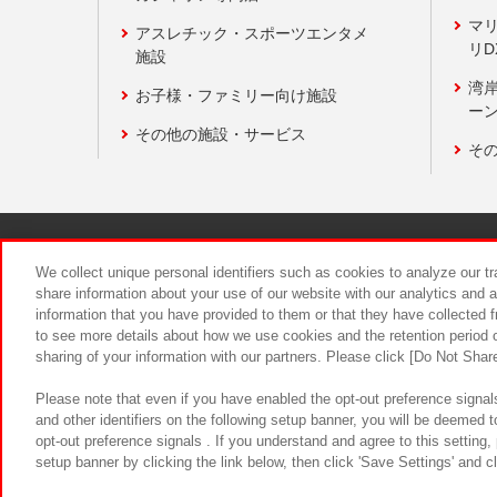
マ
アスレチック・スポーツエンタメ
リD
施設
湾
お子様・ファミリー向け施設
ーン
その他の施設・サービス
そ
関連会社
サステナビリティ
We collect unique personal identifiers such as cookies to analyze our t
share information about your use of our website with our analytics and 
information that you have provided to them or that they have collected f
食品のご提
to see more details about how we use cookies and the retention period o
sharing of your information with our partners. Please click [Do Not Shar
Please note that even if you have enabled the opt-out preference signals
and other identifiers on the following setup banner, you will be deemed 
opt-out preference signals . If you understand and agree to this setting
setup banner by clicking the link below, then click 'Save Settings' and c
©Bandai Namco Amusement Inc.
©Ba