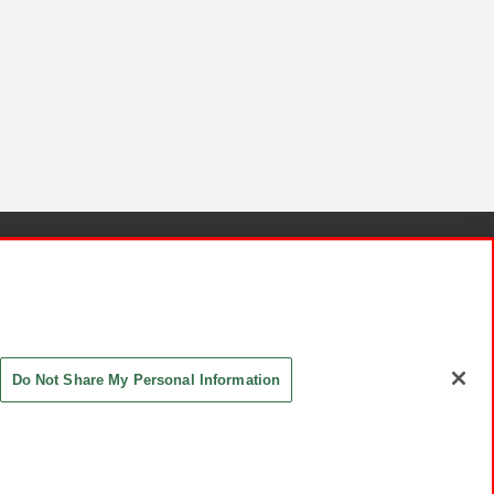
針と検証結果
お取引先さまとともに
お問い合わせ
Do Not Share My Personal Information
ASHIKI Co., Ltd. All Rights Reserved.