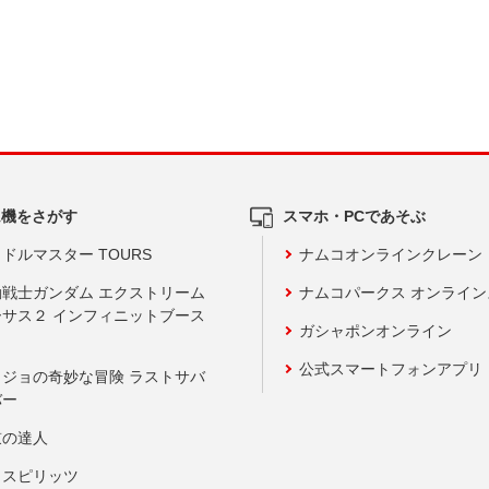
ム機をさがす
スマホ・PCであそぶ
ドルマスター TOURS
ナムコオンラインクレーン
動戦士ガンダム エクストリーム
ナムコパークス オンライ
ーサス２ インフィニットブース
ガシャポンオンライン
公式スマートフォンアプリ
ョジョの奇妙な冒険 ラストサバ
バー
鼓の達人
りスピリッツ