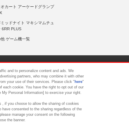
リオカート アーケードグランプ
X
岸ミッドナイト マキシマムチュ
 6RR PLUS
の他 ゲーム機一覧
サイトポリシー
プライバシーポリシー
ウェブアクセシビリティ方
raffic and to personalize content and ads. We
advertising partners, who may combine it with other
rom your use of their services. Please click "
here
"
供について
カスタマーハラスメント対応方針
よくあるご質問・
f each cookie. You have the right to opt out of our
e My Personal Information] to exercise your right.
 , if you choose to allow the sharing of cookies
to have consented to the sharing regardless of the
, please manage your consent on the following
lose the banner.
ndai Namco Amusement Lab Inc.
©Bandai Namco Experience Inc.
©HANAY