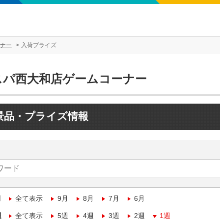
ナー
入荷プライズ
スパ西大和店ゲームコーナー
景品・プライズ情報
月
全て表示
9月
8月
7月
6月
週
全て表示
5週
4週
3週
2週
1週