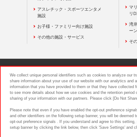
マ
アスレチック・スポーツエンタメ
リD
施設
湾
お子様・ファミリー向け施設
ーン
その他の施設・サービス
そ
関連会社
サステナビリティ
We collect unique personal identifiers such as cookies to analyze our t
share information about your use of our website with our analytics and 
information that you have provided to them or that they have collected f
食品のご提
to see more details about how we use cookies and the retention period o
sharing of your information with our partners. Please click [Do Not Shar
Please note that even if you have enabled the opt-out preference signals
and other identifiers on the following setup banner, you will be deemed 
opt-out preference signals . If you understand and agree to this setting
setup banner by clicking the link below, then click 'Save Settings' and c
©Bandai Namco Amusement Inc.
©Ba