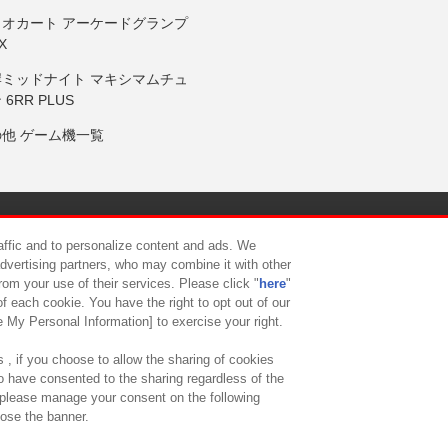
リオカート アーケードグランプ
X
岸ミッドナイト マキシマムチュ
 6RR PLUS
の他 ゲーム機一覧
サイトポリシー
プライバシーポリシー
ウェブアクセシビリティ方
raffic and to personalize content and ads. We
advertising partners, who may combine it with other
rom your use of their services. Please click "
here
"
供について
カスタマーハラスメント対応方針
よくあるご質問・
f each cookie. You have the right to opt out of our
e My Personal Information] to exercise your right.
 , if you choose to allow the sharing of cookies
to have consented to the sharing regardless of the
, please manage your consent on the following
lose the banner.
ndai Namco Amusement Lab Inc.
©Bandai Namco Experience Inc.
©HANAY