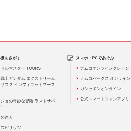
ム機をさがす
スマホ・PCであそぶ
ドルマスター TOURS
ナムコオンラインクレーン
動戦士ガンダム エクストリーム
ナムコパークス オンライ
ーサス２ インフィニットブース
ガシャポンオンライン
公式スマートフォンアプリ
ョジョの奇妙な冒険 ラストサバ
バー
鼓の達人
りスピリッツ