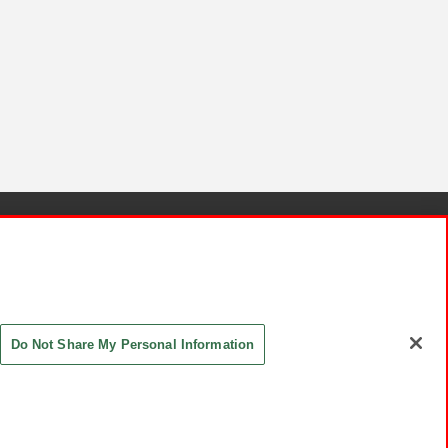
針と検証結果
お取引先さまとともに
お問い合わせ
Do Not Share My Personal Information
ASHIKI Co., Ltd. All Rights Reserved.