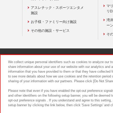
マ
アスレチック・スポーツエンタメ
リD
施設
湾
お子様・ファミリー向け施設
ーン
その他の施設・サービス
そ
関連会社
サステナビリティ
We collect unique personal identifiers such as cookies to analyze our t
share information about your use of our website with our analytics and 
information that you have provided to them or that they have collected f
食品のご提
to see more details about how we use cookies and the retention period o
sharing of your information with our partners. Please click [Do Not Shar
Please note that even if you have enabled the opt-out preference signals
and other identifiers on the following setup banner, you will be deemed 
opt-out preference signals . If you understand and agree to this setting
setup banner by clicking the link below, then click 'Save Settings' and c
©Bandai Namco Amusement Inc.
©Ba