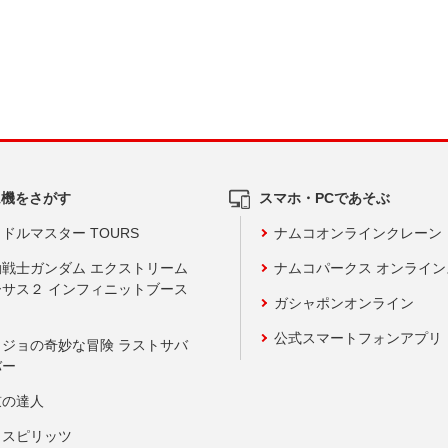
ム機をさがす
スマホ・PCであそぶ
ドルマスター TOURS
ナムコオンラインクレーン
動戦士ガンダム エクストリーム
ナムコパークス オンライ
ーサス２ インフィニットブース
ガシャポンオンライン
公式スマートフォンアプリ
ョジョの奇妙な冒険 ラストサバ
バー
鼓の達人
りスピリッツ