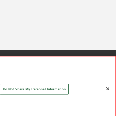
針と検証結果
お取引先さまとともに
お問い合わせ
Do Not Share My Personal Information
ASHIKI Co., Ltd. All Rights Reserved.