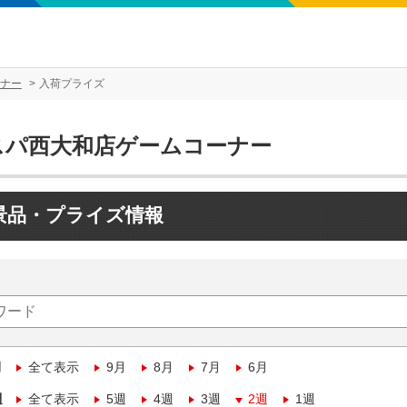
ナー
入荷プライズ
スパ西大和店ゲームコーナー
景品・プライズ情報
月
全て表示
9月
8月
7月
6月
週
全て表示
5週
4週
3週
2週
1週