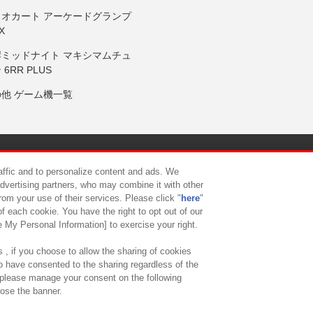
リオカート アーケードグランプ
X
岸ミッドナイト マキシマムチュ
 6RR PLUS
の他 ゲーム機一覧
サイトポリシー
プライバシーポリシー
ウェブアクセシビリティ方
raffic and to personalize content and ads. We
advertising partners, who may combine it with other
rom your use of their services. Please click "
here
"
供について
カスタマーハラスメント対応方針
よくあるご質問・
f each cookie. You have the right to opt out of our
e My Personal Information] to exercise your right.
 , if you choose to allow the sharing of cookies
to have consented to the sharing regardless of the
, please manage your consent on the following
lose the banner.
ndai Namco Amusement Lab Inc.
©Bandai Namco Experience Inc.
©HANAY