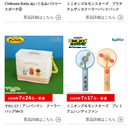
Chiikawa Baby ぬいぐるみパスケー
ミニオンズ＆モンスターズ プラチ
スポーチ②
ナムザッカクーラーバックパック
7
24
7
17
2026年
月
日～登場
2026年
月
日～登場
それいけ！アンパンマン クーラー
ミニオンズ＆モンスターズ プレミ
バッグVer.5
アムハンディファン