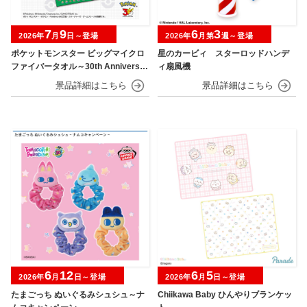
7
9
6
3
2026年
月
日～登場
2026年
月第
週～登場
ポケットモンスター ビッグマイクロ
星のカービィ スターロッドハンデ
ファイバータオル～30th Anniversar
ィ扇風機
y～
6
12
6
5
2026年
月
日～登場
2026年
月
日～登場
たまごっち ぬいぐるみシュシュ～ナ
Chiikawa Baby ひんやりブランケッ