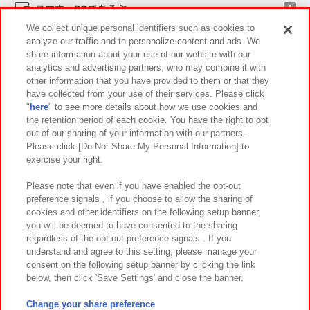
スマホ・PCであそぶ
We collect unique personal identifiers such as cookies to
analyze our traffic and to personalize content and ads. We
イベント・キャンペーン
share information about your use of our website with our
analytics and advertising partners, who may combine it with
other information that you have provided to them or that they
have collected from your use of their services. Please click
"
here
" to see more details about how we use cookies and
関連会社
サステナビリティ
サイトポリシー
the retention period of each cookie. You have the right to opt
out of our sharing of your information with our partners.
プライバシーポリシー
ウェブアクセシビリティ方針と検証結果
Please click [Do Not Share My Personal Information] to
exercise your right.
お取引先さまとともに
食品のご提供について
カスタマーハラスメント対応方針
よくあるご質問・お問い合わせ
Please note that even if you have enabled the opt-out
preference signals , if you choose to allow the sharing of
cookies and other identifiers on the following setup banner,
you will be deemed to have consented to the sharing
regardless of the opt-out preference signals . If you
understand and agree to this setting, please manage your
consent on the following setup banner by clicking the link
below, then click 'Save Settings' and close the banner.
©Bandai Namco Amusement Inc.
©Bandai Namco Amusement Lab Inc.
Change your share preference