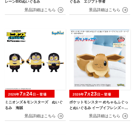
レーンBIGぬいぐるみ
ぐるみ エジプト学者
7
24
7
23
2026年
月
日～登場
2026年
月
日～登場
ミニオンズ＆モンスターズ ぬいぐ
ポケットモンスター めちゃもふぐっ
るみ 海賊
とぬいぐるみ イーブイフレンズ～イ
ーブイ～おひるねver.