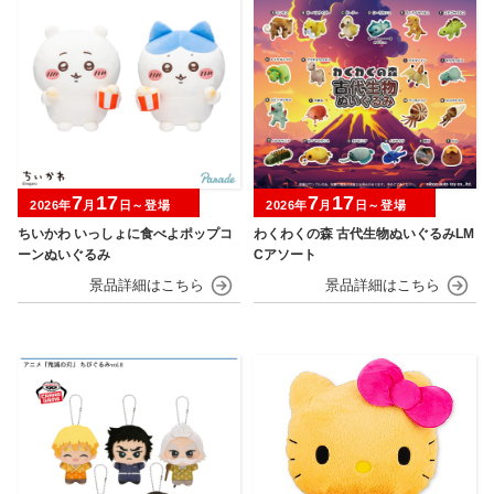
7
17
7
17
2026年
月
日～登場
2026年
月
日～登場
ちいかわ いっしょに食べよポップコ
わくわくの森 古代生物ぬいぐるみLM
ーンぬいぐるみ
Cアソート