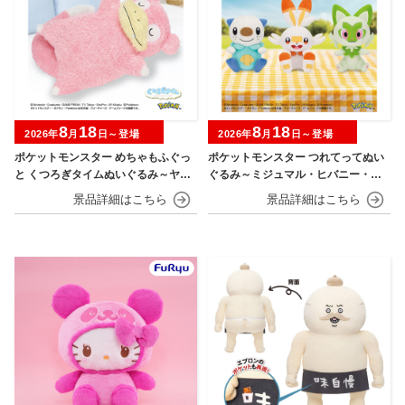
8
18
8
18
2026年
月
日～登場
2026年
月
日～登場
ポケットモンスター めちゃもふぐっ
ポケットモンスター つれてってぬい
と くつろぎタイムぬいぐるみ～ヤド
ぐるみ～ミジュマル・ヒバニー・ニ
ン～
ャオハ～