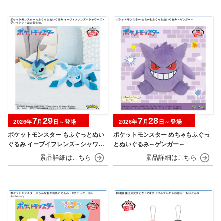
7
29
7
28
2026年
月
日～登場
2026年
月
日～登場
ポケットモンスター もふぐっとぬい
ポケットモンスター めちゃもふぐっ
ぐるみ イーブイフレンズ～シャワー
とぬいぐるみ～ゲンガー～
ズ・グレイシア～おひるねver.