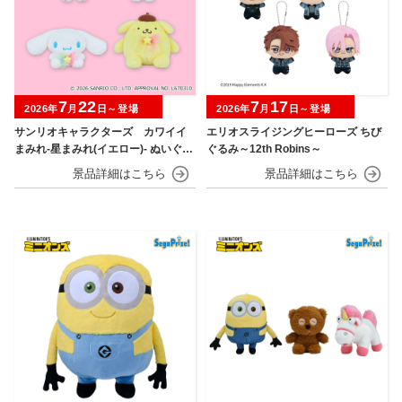
7
22
7
17
2026年
月
日～登場
2026年
月
日～登場
サンリオキャラクターズ カワイイ
エリオスライジングヒーローズ ちび
まみれ-星まみれ(イエロー)- ぬいぐる
ぐるみ～12th Robins～
み