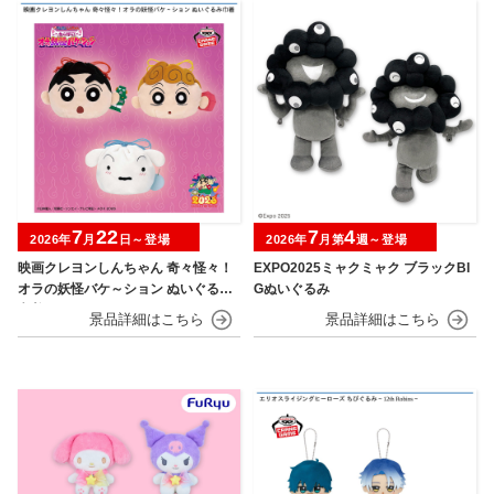
7
22
7
4
2026年
月
日～登場
2026年
月第
週～登場
映画クレヨンしんちゃん 奇々怪々！
EXPO2025ミャクミャク ブラックBI
オラの妖怪バケ～ション ぬいぐるみ
Gぬいぐるみ
巾着