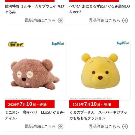
銀河特急 ミルキー☆サブウェイ ちび
べいびｰあにまるずぬいぐるみ超MEG
ぐるみ
A ver.2
7
10
7
10
2026年
月
日～登場
2026年
月
日～登場
ミニオン 寝そべり LLぬいぐるみ‐
くまのプーさん スーパーギガザッ
ティム‐
カもちもちクッション