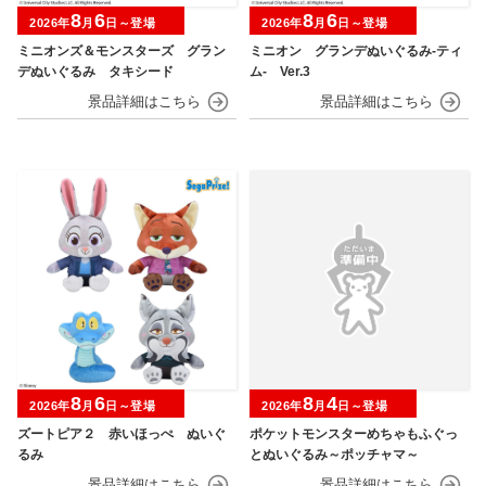
8
6
8
6
2026年
月
日～登場
2026年
月
日～登場
ミニオンズ＆モンスターズ グラン
ミニオン グランデぬいぐるみ‐ティ
デぬいぐるみ タキシード
ム‐ Ver.3
8
6
8
4
2026年
月
日～登場
2026年
月
日～登場
ズートピア２ 赤いほっぺ ぬいぐ
ポケットモンスターめちゃもふぐっ
るみ
とぬいぐるみ～ポッチャマ～