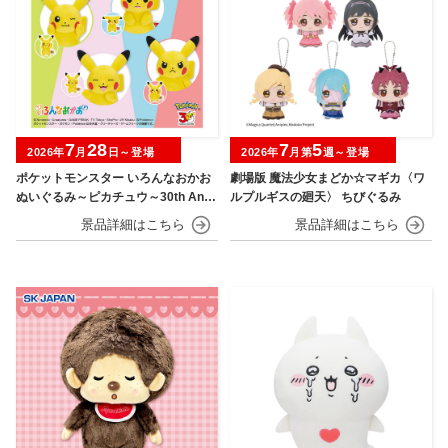
7
28
7
5
2026年
月
日～登場
2026年
月第
週～登場
ポケットモンスター いろんなおかお
劇場版 魔法少女まどか☆マギカ〈ワ
ぬいぐるみ～ピカチュウ～30th Anni
ルプルギスの廻天〉 ちびぐるみ
versary