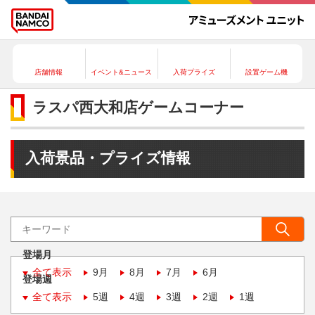
店舗情報
イベント&ニュース
入荷プライズ
設置ゲーム機
ラスパ西大和店ゲームコーナー
入荷景品・プライズ情報
登場月
全て表示
9月
8月
7月
6月
登場週
全て表示
5週
4週
3週
2週
1週