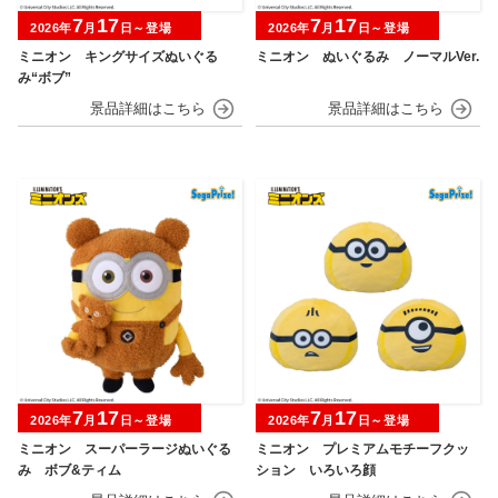
7
17
7
17
2026年
月
日～登場
2026年
月
日～登場
ミニオン キングサイズぬいぐる
ミニオン ぬいぐるみ ノーマルVer.
み“ボブ”
7
17
7
17
2026年
月
日～登場
2026年
月
日～登場
ミニオン スーパーラージぬいぐる
ミニオン プレミアムモチーフクッ
み ボブ&ティム
ション いろいろ顔