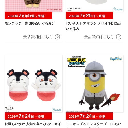
7
5
7
25
2026年
月第
週～登場
2026年
月
日～登場
モンチッチ 超BIGぬいぐるみ3
じいさんとアザラシ クリオネBIGぬ
いぐるみ
7
24
7
24
2026年
月
日～登場
2026年
月
日～登場
映画ちいかわ 人魚の島のひみつ セイ
ミニオンズ＆モンスターズ LLぬい