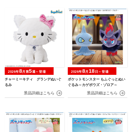
8
5
8
18
2026年
月第
週～登場
2026年
月
日～登場
チャーミーキティ グランデぬいぐ
ポケットモンスター もふぐっとぬい
るみ
ぐるみ～カゲボウズ・ゾロア～