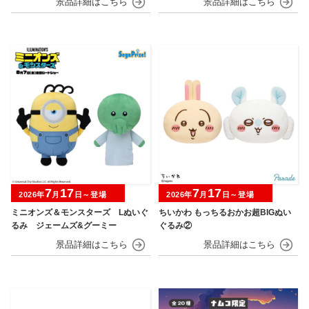
7
17
7
17
2026年
月
日～登場
2026年
月
日～登場
ミニオンズ＆モンスターズ Lぬいぐ
ちいかわ もっちるおかお超BIGぬい
るみ ジェームズ&グーミー
ぐるみ②