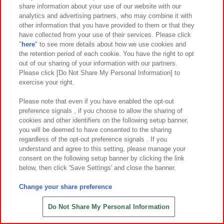
share information about your use of our website with our
6
3
6
12
2026年
月第
週～登場
2026年
月
日～登場
analytics and advertising partners, who may combine it with
other information that you have provided to them or that they
パペットスンスン HUGっとおすわ
マリッジトキシン ちびぐるみvol.1
have collected from your use of their services. Please click
りぬいぐるみ
"
here
" to see more details about how we use cookies and
the retention period of each cookie. You have the right to opt
out of our sharing of your information with our partners.
Please click [Do Not Share My Personal Information] to
exercise your right.
Please note that even if you have enabled the opt-out
preference signals , if you choose to allow the sharing of
cookies and other identifiers on the following setup banner,
you will be deemed to have consented to the sharing
regardless of the opt-out preference signals . If you
understand and agree to this setting, please manage your
consent on the following setup banner by clicking the link
below, then click 'Save Settings' and close the banner.
Change your share preference
6
12
6
12
2026年
月
日～登場
2026年
月
日～登場
たまごっち めちゃもふぐっとぬいぐ
たまごっち めちゃもふぐっとぬいぐ
Do Not Share My Personal Information
るみ～みゃおっち～ナムコキャンペ
るみ～いるかっち～ナムコキャンペ
ーン
ーン