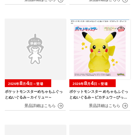
8
4
8
4
2026年
月
日～登場
2026年
月
日～登場
ポケットモンスターめちゃもふぐっ
ポケットモンスター めちゃもふぐっ
とぬいぐるみ～カイリュー～
とぬいぐるみ～ピカチュウ～びっく
りver.