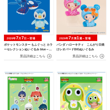
7
7
7
1
2026年
月
日～登場
2026年
月第
週～登場
ポケットモンスター もふぐっと カラ
パンダ ハローキティ こんがり日焼
ーセレクションぬいぐるみ blue～カ
けレオパードBIGぬいぐるみ
イオーガ・ポッチャマ～