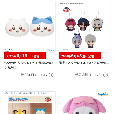
6
19
6
3
2026年
月
日～登場
2026年
月第
週～登場
ちいかわ もっちるおかお超BIGぬい
崩壊：スターレイル ちびぐるみvol.1
ぐるみ①