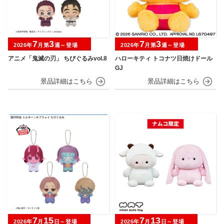
7
3
7
3
2026年
月第
週～登場
2026年
月第
週～登場
アニメ「鬼滅の刃」 ちびぐるみvol.8
ハローキティ トコナツ日焼けドール
GJ
7
15
7
13
2026年
月
日～登場
2026年
月
日～登場