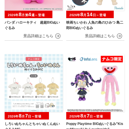
8
4
8
14
2026年
月第
週～登場
2026年
月
日～登場
パンダ ハローキティ 超超BIGぬい
映画ちいかわ 人魚の島のひみつ 島二
ぐるみ
郎BIGぬいぐるみ
8
7
8
7
2026年
月
日～登場
2026年
月
日～登場
しろいぬちゃんとちゃいぬくんぬい
Poppy Playtime BIGぬいぐるみ”Kis