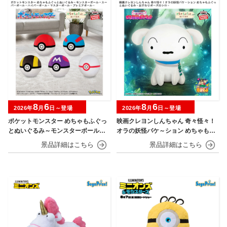
8
6
8
6
2026年
月
日～登場
2026年
月
日～登場
ポケットモンスター めちゃもふぐっ
映画クレヨンしんちゃん 奇々怪々！
とぬいぐるみ～モンスターボール・
オラの妖怪バケ～ション めちゃもふ
スーパーボール・ハイパーボール・
ぐっとぬいぐるみ～おすわりポーズ
マスターボール・プレミアボール～
のシロ～