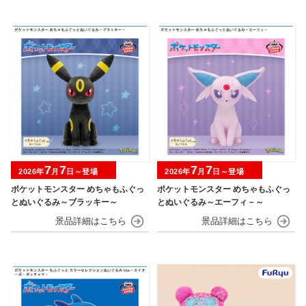
7
7
7
7
2026年
月
日～登場
2026年
月
日～登場
ポケットモンスター めちゃもふぐっ
ポケットモンスター めちゃもふぐっ
とぬいぐるみ～ブラッキー～
とぬいぐるみ～エーフィ－～