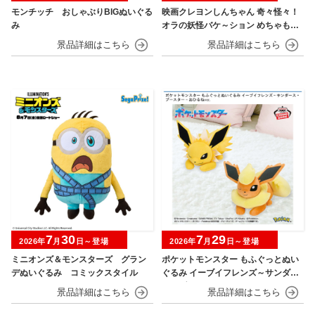
モンチッチ おしゃぶりBIGぬいぐる
映画クレヨンしんちゃん 奇々怪々！
み
オラの妖怪バケ～ション めちゃもふ
ぐっとぬいぐるみ シロ
7
30
7
29
2026年
月
日～登場
2026年
月
日～登場
ミニオンズ＆モンスターズ グラン
ポケットモンスター もふぐっとぬい
デぬいぐるみ コミックスタイル
ぐるみ イーブイフレンズ～サンダー
ス・ブースター～おひるねver.