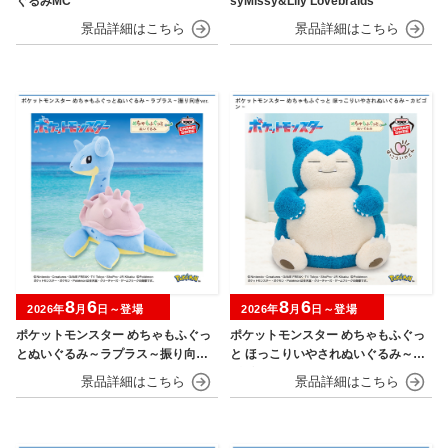
ぐるみMC
syMissy&Lily Lovebraids”
8
6
8
6
2026年
月
日～登場
2026年
月
日～登場
ポケットモンスター めちゃもふぐっ
ポケットモンスター めちゃもふぐっ
とぬいぐるみ～ラプラス～振り向きv
と ほっこりいやされぬいぐるみ～カ
er.
ビゴン～