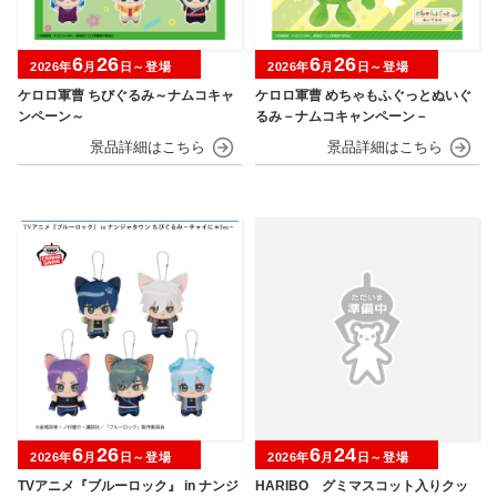
6
26
6
26
2026年
月
日～登場
2026年
月
日～登場
ケロロ軍曹 ちびぐるみ～ナムコキャ
ケロロ軍曹 めちゃもふぐっとぬいぐ
ンペーン～
るみ－ナムコキャンペーン－
6
26
6
24
2026年
月
日～登場
2026年
月
日～登場
TVアニメ『ブルーロック』 in ナンジ
HARIBO グミマスコット入りクッ