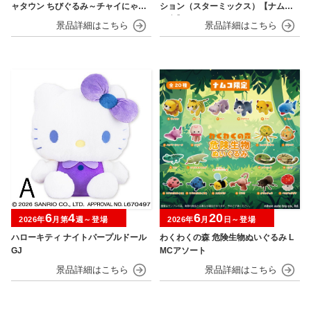
ャタウン ちびぐるみ～チャイにゃFe
ション（スターミックス）【ナムコ
s～
限定】
6
4
6
20
2026年
月第
週～登場
2026年
月
日～登場
ハローキティ ナイトパープルドール
わくわくの森 危険生物ぬいぐるみ L
GJ
MCアソート