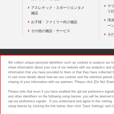
マ
アスレチック・スポーツエンタメ
リD
施設
湾
お子様・ファミリー向け施設
ーン
その他の施設・サービス
そ
関連会社
サステナビリティ
We collect unique personal identifiers such as cookies to analyze our t
share information about your use of our website with our analytics and 
information that you have provided to them or that they have collected f
食品のご提
to see more details about how we use cookies and the retention period o
sharing of your information with our partners. Please click [Do Not Shar
Please note that even if you have enabled the opt-out preference signals
and other identifiers on the following setup banner, you will be deemed 
opt-out preference signals . If you understand and agree to this setting
setup banner by clicking the link below, then click 'Save Settings' and c
©Bandai Namco Amusement Inc.
©Ba