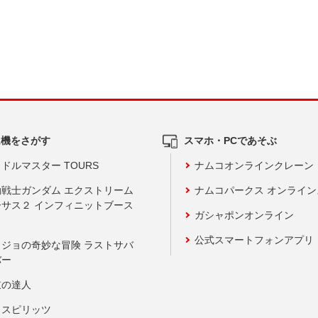
ム機をさがす
スマホ・PCであそぶ
ドルマスター TOURS
ナムコオンラインクレーン
動戦士ガンダム エクストリーム
ナムコパークス オンライ
ーサス２ インフィニットブース
ガシャポンオンライン
公式スマートフォンアプリ
ョジョの奇妙な冒険 ラストサバ
バー
鼓の達人
りスピリッツ