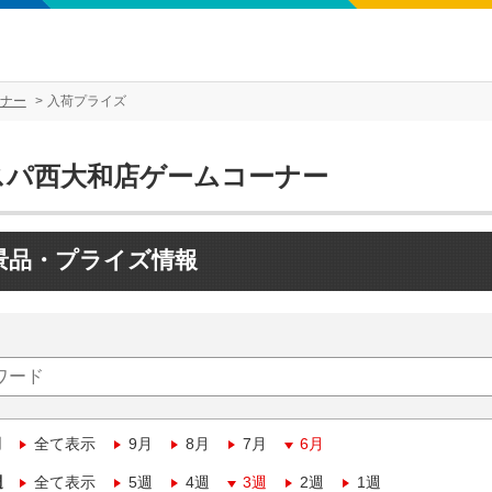
ナー
入荷プライズ
スパ西大和店ゲームコーナー
景品・プライズ情報
月
全て表示
9月
8月
7月
6月
週
全て表示
5週
4週
3週
2週
1週