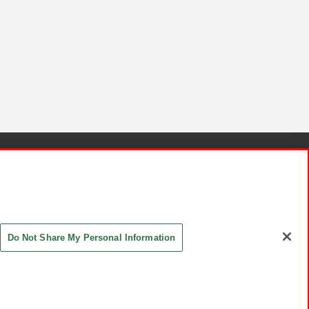
針と検証結果
お取引先さまとともに
お問い合わせ
Do Not Share My Personal Information
ASHIKI Co., Ltd. All Rights Reserved.