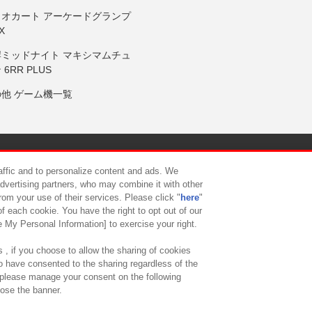
リオカート アーケードグランプ
X
岸ミッドナイト マキシマムチュ
 6RR PLUS
の他 ゲーム機一覧
サイトポリシー
プライバシーポリシー
ウェブアクセシビリティ方
raffic and to personalize content and ads. We
advertising partners, who may combine it with other
rom your use of their services. Please click "
here
"
供について
カスタマーハラスメント対応方針
よくあるご質問・
f each cookie. You have the right to opt out of our
e My Personal Information] to exercise your right.
 , if you choose to allow the sharing of cookies
to have consented to the sharing regardless of the
, please manage your consent on the following
lose the banner.
ndai Namco Amusement Lab Inc.
©Bandai Namco Experience Inc.
©HANAY