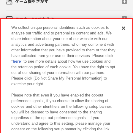
ゲーム機をさがす
スマホ・PCであそぶ
We collect unique personal identifiers such as cookies to
analyze our traffic and to personalize content and ads. We
イベント・キャンペーン
share information about your use of our website with our
analytics and advertising partners, who may combine it with
other information that you have provided to them or that they
have collected from your use of their services. Please click
"
here
" to see more details about how we use cookies and
関連会社
サステナビリティ
サイトポリシー
the retention period of each cookie. You have the right to opt
out of our sharing of your information with our partners.
プライバシーポリシー
ウェブアクセシビリティ方針と検証結果
Please click [Do Not Share My Personal Information] to
exercise your right.
お取引先さまとともに
食品のご提供について
カスタマーハラスメント対応方針
よくあるご質問・お問い合わせ
Please note that even if you have enabled the opt-out
preference signals , if you choose to allow the sharing of
cookies and other identifiers on the following setup banner,
you will be deemed to have consented to the sharing
regardless of the opt-out preference signals . If you
understand and agree to this setting, please manage your
consent on the following setup banner by clicking the link