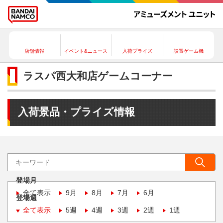
店舗情報
イベント&ニュース
入荷プライズ
設置ゲーム機
ラスパ西大和店ゲームコーナー
入荷景品・プライズ情報
登場月
全て表示
9月
8月
7月
6月
登場週
全て表示
5週
4週
3週
2週
1週