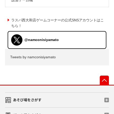
ラスパ西大和店ゲームコーナーの公式SNSアカウントはこ
ちら！
@namconisiyamato
Tweets by namconisiyamato
先
あそび場をさがす