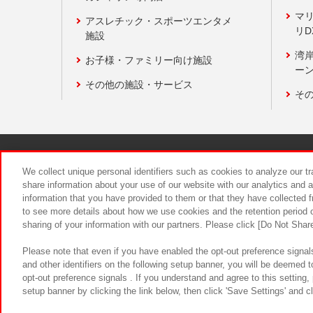
マ
アスレチック・スポーツエンタメ
リD
施設
湾
お子様・ファミリー向け施設
ーン
その他の施設・サービス
そ
関連会社
サステナビリティ
We collect unique personal identifiers such as cookies to analyze our t
share information about your use of our website with our analytics and 
information that you have provided to them or that they have collected f
食品のご提
to see more details about how we use cookies and the retention period o
sharing of your information with our partners. Please click [Do Not Shar
Please note that even if you have enabled the opt-out preference signals
and other identifiers on the following setup banner, you will be deemed 
opt-out preference signals . If you understand and agree to this setting
setup banner by clicking the link below, then click 'Save Settings' and c
©Bandai Namco Amusement Inc.
©Ba