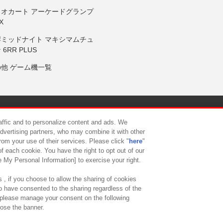
リオカート アーケードグランプ
X
岸ミッドナイト マキシマムチュ
 6RR PLUS
の他 ゲーム機一覧
サイトポリシー
プライバシーポリシー
ウェブアクセシビリティ方
raffic and to personalize content and ads. We
advertising partners, who may combine it with other
rom your use of their services. Please click "
here
"
供について
カスタマーハラスメント対応方針
よくあるご質問・
f each cookie. You have the right to opt out of our
e My Personal Information] to exercise your right.
 , if you choose to allow the sharing of cookies
to have consented to the sharing regardless of the
, please manage your consent on the following
lose the banner.
ndai Namco Amusement Lab Inc.
©Bandai Namco Experience Inc.
©HANAY