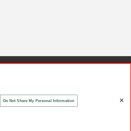
針と検証結果
お取引先さまとともに
お問い合わせ
Do Not Share My Personal Information
ASHIKI Co., Ltd. All Rights Reserved.