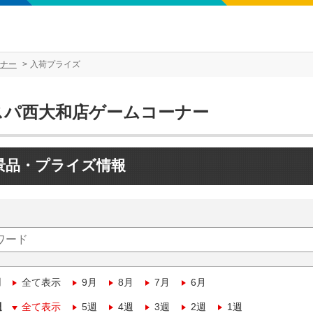
ナー
入荷プライズ
スパ西大和店ゲームコーナー
景品・プライズ情報
月
全て表示
9月
8月
7月
6月
週
全て表示
5週
4週
3週
2週
1週