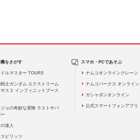
ム機をさがす
スマホ・PCであそぶ
ドルマスター TOURS
ナムコオンラインクレーン
動戦士ガンダム エクストリーム
ナムコパークス オンライ
ーサス２ インフィニットブース
ガシャポンオンライン
公式スマートフォンアプリ
ョジョの奇妙な冒険 ラストサバ
バー
鼓の達人
りスピリッツ