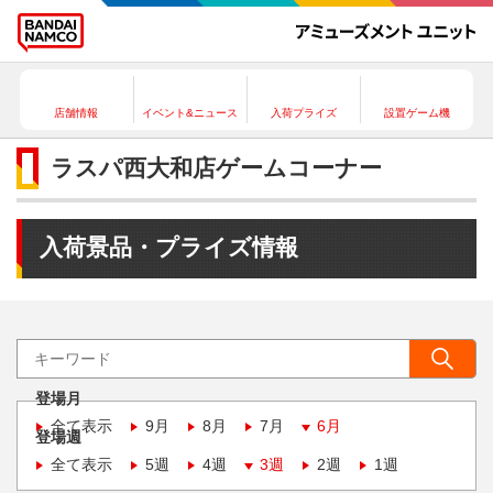
店舗情報
イベント&ニュース
入荷プライズ
設置ゲーム機
ラスパ西大和店ゲームコーナー
入荷景品・プライズ情報
登場月
全て表示
9月
8月
7月
6月
登場週
全て表示
5週
4週
3週
2週
1週