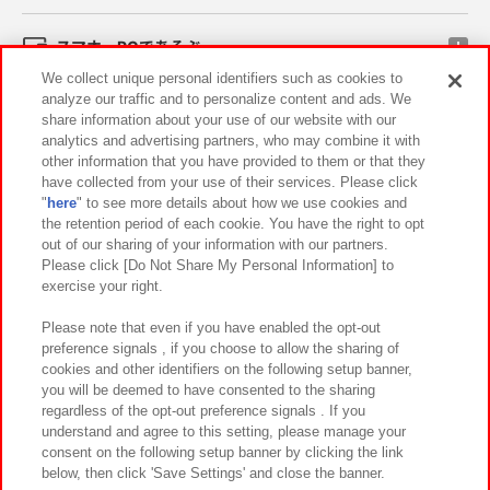
スマホ・PCであそぶ
We collect unique personal identifiers such as cookies to
analyze our traffic and to personalize content and ads. We
イベント・キャンペーン
share information about your use of our website with our
analytics and advertising partners, who may combine it with
other information that you have provided to them or that they
have collected from your use of their services. Please click
"
here
" to see more details about how we use cookies and
関連会社
サステナビリティ
サイトポリシー
the retention period of each cookie. You have the right to opt
out of our sharing of your information with our partners.
プライバシーポリシー
ウェブアクセシビリティ方針と検証結果
Please click [Do Not Share My Personal Information] to
exercise your right.
お取引先さまとともに
食品のご提供について
カスタマーハラスメント対応方針
よくあるご質問・お問い合わせ
Please note that even if you have enabled the opt-out
preference signals , if you choose to allow the sharing of
cookies and other identifiers on the following setup banner,
you will be deemed to have consented to the sharing
regardless of the opt-out preference signals . If you
understand and agree to this setting, please manage your
consent on the following setup banner by clicking the link
below, then click 'Save Settings' and close the banner.
©Bandai Namco Amusement Inc.