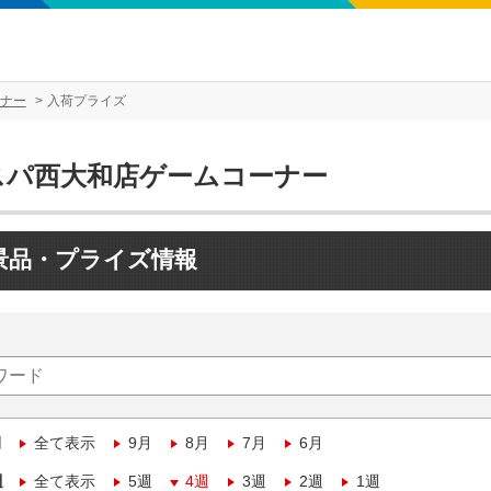
ナー
入荷プライズ
スパ西大和店ゲームコーナー
景品・プライズ情報
月
全て表示
9月
8月
7月
6月
週
全て表示
5週
4週
3週
2週
1週