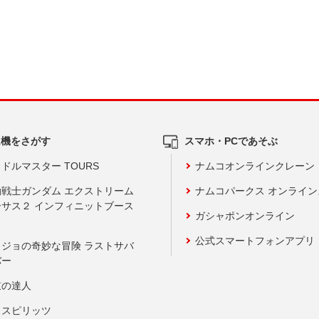
ム機をさがす
スマホ・PCであそぶ
ドルマスター TOURS
ナムコオンラインクレーン
動戦士ガンダム エクストリーム
ナムコパークス オンライ
ーサス２ インフィニットブース
ガシャポンオンライン
公式スマートフォンアプリ
ョジョの奇妙な冒険 ラストサバ
バー
鼓の達人
りスピリッツ