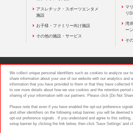
マ
アスレチック・スポーツエンタメ
リD
施設
湾
お子様・ファミリー向け施設
ーン
その他の施設・サービス
そ
関連会社
サステナビリティ
We collect unique personal identifiers such as cookies to analyze our t
share information about your use of our website with our analytics and 
information that you have provided to them or that they have collected f
食品のご提
to see more details about how we use cookies and the retention period o
sharing of your information with our partners. Please click [Do Not Shar
Please note that even if you have enabled the opt-out preference signals
and other identifiers on the following setup banner, you will be deemed 
opt-out preference signals . If you understand and agree to this setting
setup banner by clicking the link below, then click 'Save Settings' and c
©Bandai Namco Amusement Inc.
©Ba