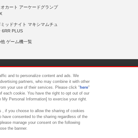
リオカート アーケードグランプ
X
岸ミッドナイト マキシマムチュ
 6RR PLUS
の他 ゲーム機一覧
サイトポリシー
プライバシーポリシー
ウェブアクセシビリティ方
raffic and to personalize content and ads. We
advertising partners, who may combine it with other
rom your use of their services. Please click "
here
"
供について
カスタマーハラスメント対応方針
よくあるご質問・
f each cookie. You have the right to opt out of our
e My Personal Information] to exercise your right.
 , if you choose to allow the sharing of cookies
to have consented to the sharing regardless of the
, please manage your consent on the following
lose the banner.
ndai Namco Amusement Lab Inc.
©Bandai Namco Experience Inc.
©HANAY