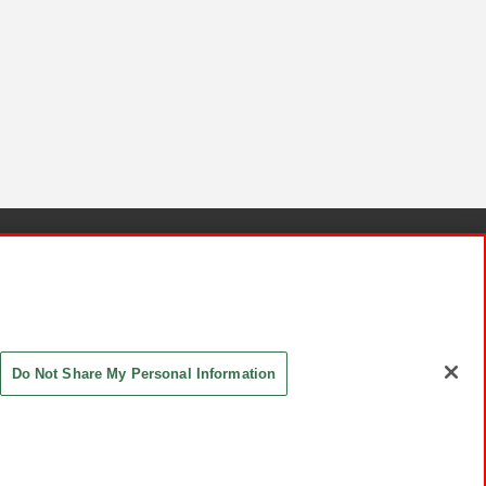
針と検証結果
お取引先さまとともに
お問い合わせ
Do Not Share My Personal Information
ASHIKI Co., Ltd. All Rights Reserved.