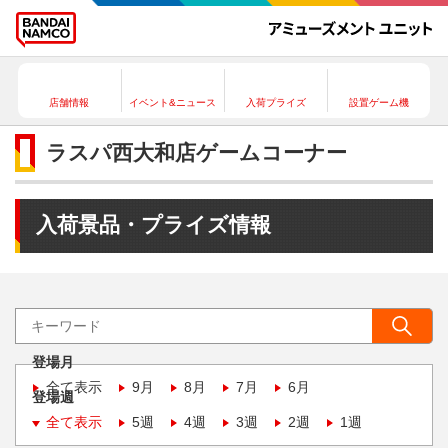
店舗情報
イベント&ニュース
入荷プライズ
設置ゲーム機
ラスパ西大和店ゲームコーナー
入荷景品・プライズ情報
登場月
全て表示
9月
8月
7月
6月
登場週
全て表示
5週
4週
3週
2週
1週