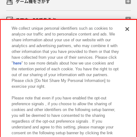
ゲーム機をさがす
スマホ・PCであそぶ
We collect unique personal identifiers such as cookies to
analyze our traffic and to personalize content and ads. We
イベント・キャンペーン
share information about your use of our website with our
analytics and advertising partners, who may combine it with
other information that you have provided to them or that they
have collected from your use of their services. Please click
"
here
" to see more details about how we use cookies and
関連会社
サステナビリティ
サイトポリシー
the retention period of each cookie. You have the right to opt
out of our sharing of your information with our partners.
プライバシーポリシー
ウェブアクセシビリティ方針と検証結果
Please click [Do Not Share My Personal Information] to
exercise your right.
お取引先さまとともに
食品のご提供について
カスタマーハラスメント対応方針
よくあるご質問・お問い合わせ
Please note that even if you have enabled the opt-out
preference signals , if you choose to allow the sharing of
cookies and other identifiers on the following setup banner,
you will be deemed to have consented to the sharing
regardless of the opt-out preference signals . If you
understand and agree to this setting, please manage your
consent on the following setup banner by clicking the link