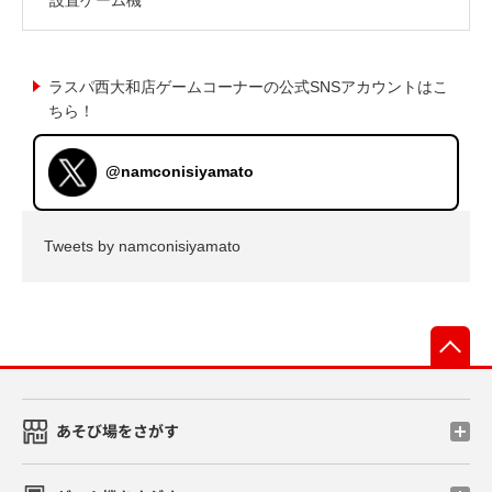
ラスパ西大和店ゲームコーナーの公式SNSアカウントはこ
ちら！
@namconisiyamato
Tweets by namconisiyamato
先
あそび場をさがす