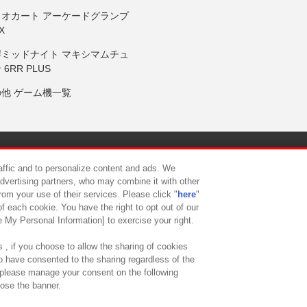
リオカート アーケードグランプ
X
岸ミッドナイト マキシマムチュ
 6RR PLUS
の他 ゲーム機一覧
サイトポリシー
プライバシーポリシー
ウェブアクセシビリティ方
raffic and to personalize content and ads. We
advertising partners, who may combine it with other
rom your use of their services. Please click "
here
"
供について
カスタマーハラスメント対応方針
よくあるご質問・
f each cookie. You have the right to opt out of our
e My Personal Information] to exercise your right.
 , if you choose to allow the sharing of cookies
to have consented to the sharing regardless of the
, please manage your consent on the following
lose the banner.
ndai Namco Amusement Lab Inc.
©Bandai Namco Experience Inc.
©HANAY