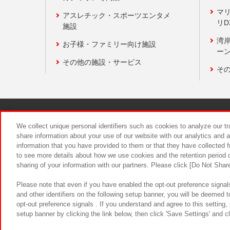
マ
アスレチック・スポーツエンタメ
リD
施設
湾
お子様・ファミリー向け施設
ーン
その他の施設・サービス
そ
関連会社
サステナビリティ
We collect unique personal identifiers such as cookies to analyze our t
share information about your use of our website with our analytics and 
information that you have provided to them or that they have collected f
食品のご提
to see more details about how we use cookies and the retention period o
sharing of your information with our partners. Please click [Do Not Shar
Please note that even if you have enabled the opt-out preference signals
and other identifiers on the following setup banner, you will be deemed 
opt-out preference signals . If you understand and agree to this setting
setup banner by clicking the link below, then click 'Save Settings' and c
©Bandai Namco Amusement Inc.
©Ba