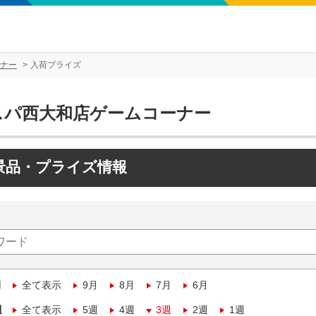
ナー
入荷プライズ
スパ西大和店ゲームコーナー
景品・プライズ情報
月
全て表示
9月
8月
7月
6月
週
全て表示
5週
4週
3週
2週
1週