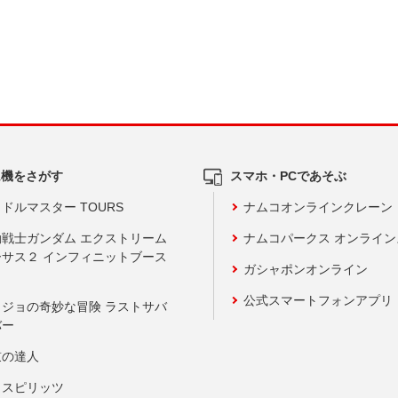
ム機をさがす
スマホ・PCであそぶ
ドルマスター TOURS
ナムコオンラインクレーン
動戦士ガンダム エクストリーム
ナムコパークス オンライ
ーサス２ インフィニットブース
ガシャポンオンライン
公式スマートフォンアプリ
ョジョの奇妙な冒険 ラストサバ
バー
鼓の達人
りスピリッツ