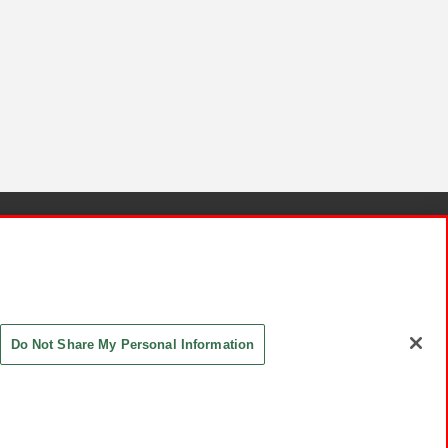
針と検証結果
お取引先さまとともに
お問い合わせ
Do Not Share My Personal Information
ASHIKI Co., Ltd. All Rights Reserved.