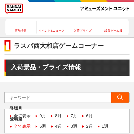
店舗情報
イベント&ニュース
入荷プライズ
設置ゲーム機
ラスパ西大和店ゲームコーナー
入荷景品・プライズ情報
登場月
全て表示
9月
8月
7月
6月
登場週
全て表示
5週
4週
3週
2週
1週