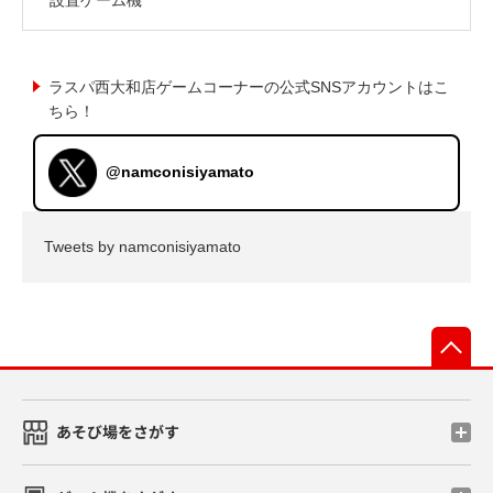
ラスパ西大和店ゲームコーナーの公式SNSアカウントはこ
ちら！
@namconisiyamato
Tweets by namconisiyamato
先
あそび場をさがす