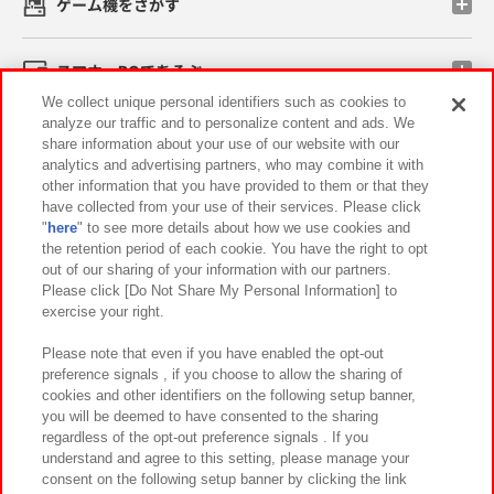
ゲーム機をさがす
スマホ・PCであそぶ
We collect unique personal identifiers such as cookies to
analyze our traffic and to personalize content and ads. We
イベント・キャンペーン
share information about your use of our website with our
analytics and advertising partners, who may combine it with
other information that you have provided to them or that they
have collected from your use of their services. Please click
"
here
" to see more details about how we use cookies and
関連会社
サステナビリティ
サイトポリシー
the retention period of each cookie. You have the right to opt
out of our sharing of your information with our partners.
プライバシーポリシー
ウェブアクセシビリティ方針と検証結果
Please click [Do Not Share My Personal Information] to
exercise your right.
お取引先さまとともに
食品のご提供について
カスタマーハラスメント対応方針
よくあるご質問・お問い合わせ
Please note that even if you have enabled the opt-out
preference signals , if you choose to allow the sharing of
cookies and other identifiers on the following setup banner,
you will be deemed to have consented to the sharing
regardless of the opt-out preference signals . If you
understand and agree to this setting, please manage your
consent on the following setup banner by clicking the link