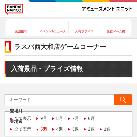
店舗情報
イベント&ニュース
入荷プライズ
設置ゲーム機
ラスパ西大和店ゲームコーナー
入荷景品・プライズ情報
登場月
全て表示
9月
8月
7月
6月
登場週
全て表示
5週
4週
3週
2週
1週