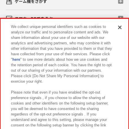
ゲーム機をさがす
スマホ・PCであそぶ
We collect unique personal identifiers such as cookies to
analyze our traffic and to personalize content and ads. We
イベント・キャンペーン
share information about your use of our website with our
analytics and advertising partners, who may combine it with
other information that you have provided to them or that they
have collected from your use of their services. Please click
"
here
" to see more details about how we use cookies and
関連会社
サステナビリティ
サイトポリシー
the retention period of each cookie. You have the right to opt
out of our sharing of your information with our partners.
プライバシーポリシー
ウェブアクセシビリティ方針と検証結果
Please click [Do Not Share My Personal Information] to
exercise your right.
お取引先さまとともに
食品のご提供について
カスタマーハラスメント対応方針
よくあるご質問・お問い合わせ
Please note that even if you have enabled the opt-out
preference signals , if you choose to allow the sharing of
cookies and other identifiers on the following setup banner,
you will be deemed to have consented to the sharing
regardless of the opt-out preference signals . If you
understand and agree to this setting, please manage your
consent on the following setup banner by clicking the link