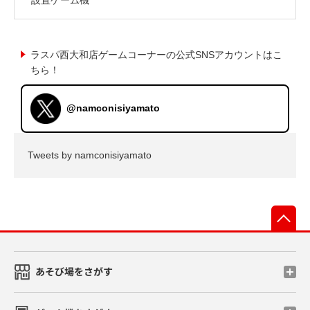
ラスパ西大和店ゲームコーナーの公式SNSアカウントはこ
ちら！
@namconisiyamato
Tweets by namconisiyamato
先
あそび場をさがす